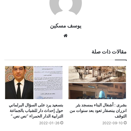
يوسف مسكين
موقع
الويب
مقالات ذات صلة
بشرى : أشغال البناء بمسجد بئر
بنسعيد يرد على السؤال البرلماني
انزران ببنصفار تعود بعد سنوات من
حول إحداث دار للشباب بالجماعة
التوقف
الترابية الدار الحمراء “نص نص.”
2022-01-26
2022-09-10