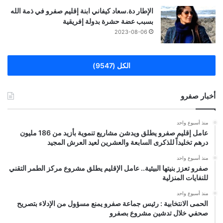
الإطار دة.سعاد كيفاني ابنة إقليم صفرو في ذمة الله
بسبب عضة حشرة بدولة إفريقية
2023-08-06
الكل (9547)
أخبار صفرو
منذ أسبوع واحد
عامل إقليم صفرو يطلق ويدشن مشاريع تنموية بأزيد من 186 مليون
درهم تخليداً للذكرى السابعة والعشرين لعيد العرش المجيد
منذ أسبوع واحد
صفرو تعزز بنيتها البيئية.. عامل الإقليم يطلق مشروع مركز الطمر التقني
للنفايات المنزلية
منذ أسبوع واحد
الحمى الانتخابية : رئيس جماعة صفرو يمنع مسؤول من الإدلاء بتصريح
صحفي خلال تدشين مشروع بصفرو