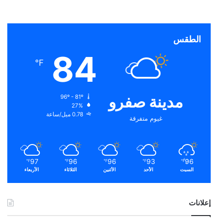
الطقس
84
℉
مدينة صفرو
96º - 81º
27%
0.78 ميل/ساعة
غيوم متفرقة
97
96
96
93
96
℉
℉
℉
℉
℉
السبت
الأحد
الأثنين
الثلاثاء
الأربعاء
إعلانات