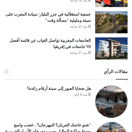
منذ 18 ساعة
جمعية استقلالية في جزر البليار: سيادة المغرب على
سبتة ومليلية “مسألة وقت”
منذ 21 ساعة
الجامعات المغربية تواصل الغياب عن قائمة أفضل
10 جامعات في إفريقيا
منذ 21 ساعة
مقالات الرأي
هل ضحايا العبور إلى سبتة أرقام زائدة؟
منذ 4 أيام
“شنو خاصك العريان؟ المهرجان!”.. غضب واسع
وسط ساكنة البهاليل بسبب مهرجان الأزرار الحريرية