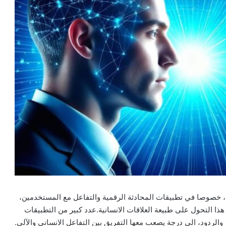
ة، خصوصا في تطبيقات المحادثة الرقمية والتفاعل مع المستخدمين،
ا التحول على طبيعة العلاقات الانسانية.عدد كبير من التطبيقات
لردود، الى درجة يصعب معها التفريق بين التفاعل الانساني والآلي.