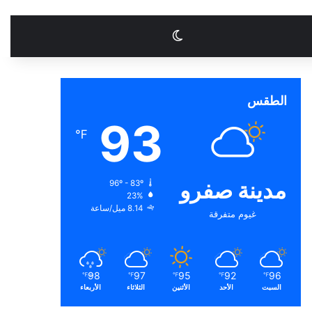
الوضع المظلم
الطقس
93
℉
مدينة صفرو
96º - 83º
23%
8.14 ميل/ساعة
غيوم متفرقة
98
97
95
92
96
℉
℉
℉
℉
℉
السبت
الأحد
الأثنين
الثلاثاء
الأربعاء