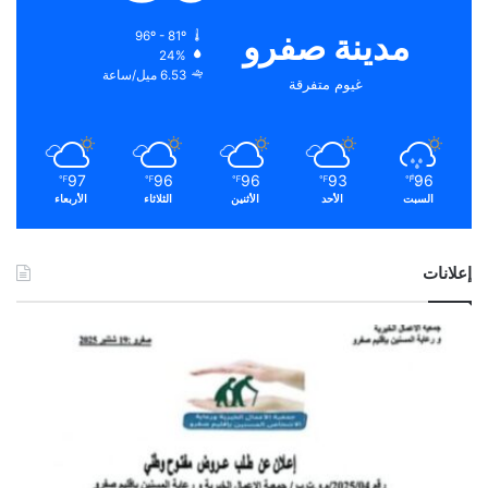
مدينة صفرو
96º - 81º
24%
6.53 ميل/ساعة
غيوم متفرقة
97
96
96
93
96
℉
℉
℉
℉
℉
السبت
الأحد
الأثنين
الثلاثاء
الأربعاء
إعلانات