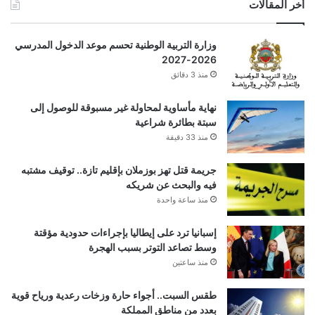
أخر المقالات
وزارة التربية الوطنية تحسم موعد الدخول المدرسي
2026-2027
منذ 3 دقائق
نهاية مأساوية لمحاولة غير مسبوقة للوصول إلى
سبتة بطائرة شراعية
منذ 33 دقيقة
جريمة قتل تهز بوزملان بإقليم تازة.. توقيف مشتبه
فيه والبحث عن شريكه
منذ ساعة واحدة
إسبانيا ترد على إيطاليا بإجراءات حدودية مؤقتة
وسط تصاعد التوتر بسبب الهجرة
منذ ساعتين
طقس السبت.. أجواء حارة وزخات رعدية ورياح قوية
بعدد من مناطق المملكة