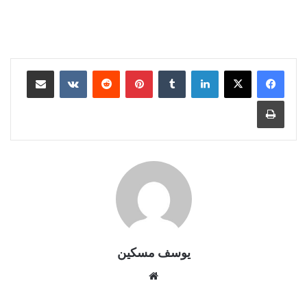
لينكدإن
بينتيريست
مشاركة عبر البريد
طباعة
يوسف مسكين
موقع
الويب