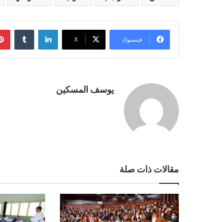
لينكدإن
فيسبوك
‫X
يوسف المسكين
مقالات ذات صلة