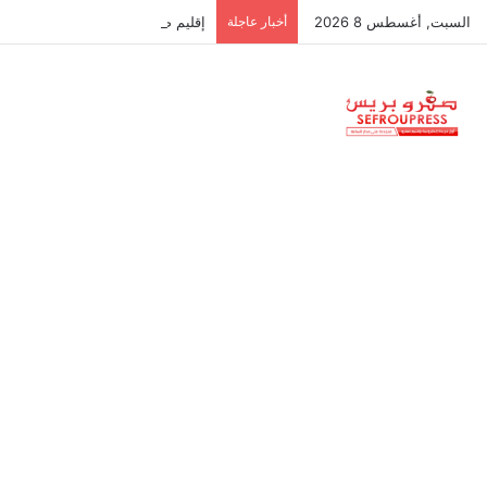
السبت, أغسطس 8 2026
أخبار عاجلة
إقليم صفرو: المواطن خدام… والجم