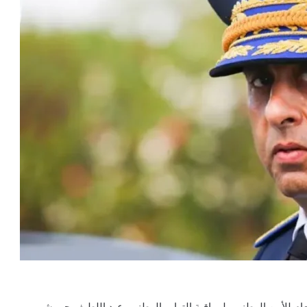
لعام للأمن الوطني ولمراقبة التراب الوطني، عبد اللطيف حموشي،