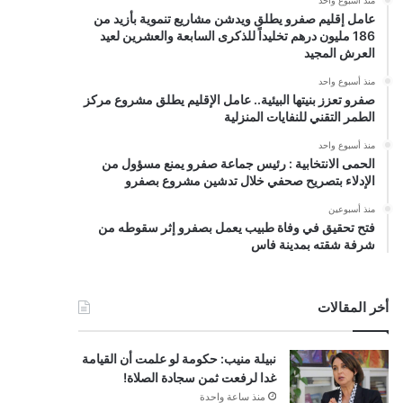
عامل إقليم صفرو يطلق ويدشن مشاريع تنموية بأزيد من
186 مليون درهم تخليداً للذكرى السابعة والعشرين لعيد
العرش المجيد
منذ أسبوع واحد
صفرو تعزز بنيتها البيئية.. عامل الإقليم يطلق مشروع مركز
الطمر التقني للنفايات المنزلية
منذ أسبوع واحد
الحمى الانتخابية : رئيس جماعة صفرو يمنع مسؤول من
الإدلاء بتصريح صحفي خلال تدشين مشروع بصفرو
منذ أسبوعين
فتح تحقيق في وفاة طبيب يعمل بصفرو إثر سقوطه من
شرفة شقته بمدينة فاس
أخر المقالات
نبيلة منيب: حكومة لو علمت أن القيامة
غدا لرفعت ثمن سجادة الصلاة!
منذ ساعة واحدة