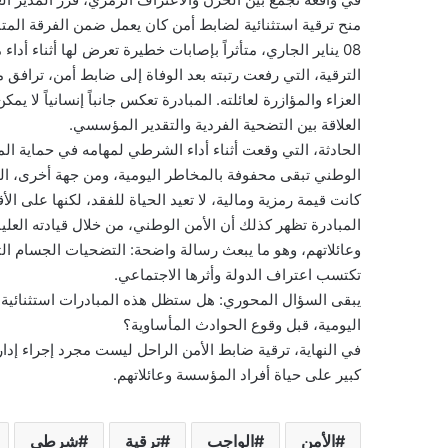
منح ترقية استثنائية لضابط أمن كان يعمل ضمن الفرقة المتن
08 يناير الجاري، متأثراً بإصابات خطيرة تعرض لها أثناء أداء مهامه النظامية.
الترقية، التي رفعت رتبته بعد الوفاة إلى ضابط أمن، ترافق مع
العزاء والمؤازرة لعائلته. المبادرة تعكس جانباً إنسانياً لا يم
العلاقة بين التضحية الفردية والتقدير المؤسسي.
الحادثة، التي وقعت أثناء أداء الشرطي لمهامه في حماية ال
الوطني تبقى محفوفة بالمخاطر اليومية، ومن جهة أخرى، التقدير
كانت قيمة رمزية ومالية، لا تعيد الحياة للفقد، لكنها على 
المبادرة تظهر كذلك أن الأمن الوطني، من خلال قيادته العليا
وعائلاتهم، وهو ما يبعث رسالة واضحة: التضحيات الجسام ا
تكتسب اعتراف الدولة وأثرها الاجتماعي.
يبقى السؤال المحوري: هل ستظل هذه المبادرات استثنائية، أم
اليومية، قبل وقوع الحوادث المأساوية؟
في النهاية، ترقية ضابط الأمن الراحل ليست مجرد إجراء إدا
كبير على حياة أفراد المؤسسة وعائلاتهم.
الأمن
الواجب
ترقية
شرطي