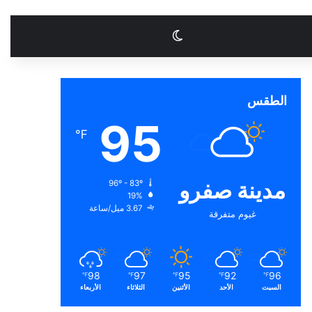
الوضع المظلم
الطقس
95
℉
مدينة صفرو
96º - 83º
19%
3.67 ميل/ساعة
غيوم متفرقة
98
97
95
92
96
℉
℉
℉
℉
℉
السبت
الأحد
الأثنين
الثلاثاء
الأربعاء