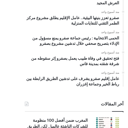
العرش المجيد
منذ أسبوع واحد
صفرو تعزز بنيتها البيئية.. عامل الإقليم يطلق مشروع مركز
الطمر التقني للنفايات المنزلية
منذ أسبوع واحد
الحمى الانتخابية : رئيس جماعة صفرو يمنع مسؤول من
الإدلاء بتصريح صحفي خلال تدشين مشروع بصفرو
منذ أسبوع واحد
فتح تحقيق في وفاة طبيب يعمل بصفرو إثر سقوطه من
شرفة شقته بمدينة فاس
منذ أسبوع واحد
عامل إقليم صفرو يشرف على تدشين الطريق الرابطة بين
رباط الخير وجماعة إغزران
أخر المقالات
المغرب ضمن أفضل 100 منظومة
للشركات الناشئة عالميا.. لكن الطريق