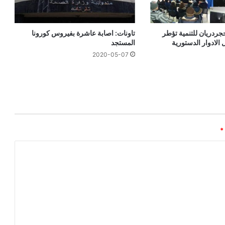
جردريان للتنمية تؤطر
تاونات: اصابة عاشرة بفيروس كورونا
 الادوار الدستورية
المستجد
2020-05-07
*