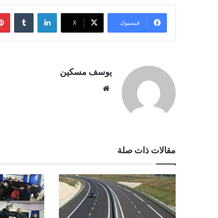
لينكدإن
فيسبوك
‫X
يوسف مسكين
موقع
الويب
مقالات ذات صلة