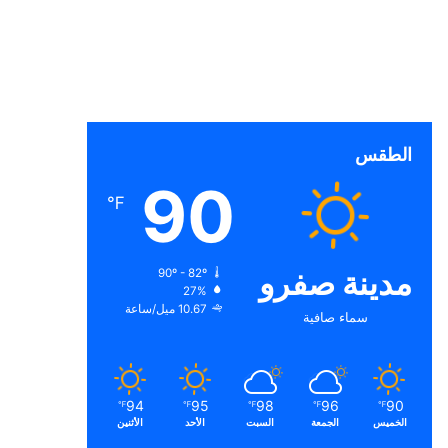
الطقس
90
℉
مدينة صفرو
90º - 82º
27%
10.67 ميل/ساعة
سماء صافية
94
95
98
96
90
℉
℉
℉
℉
℉
الخميس
الجمعة
السبت
الأحد
الأثنين