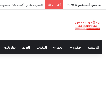
الخميس, أغسطس 6 2026
أخبار عاجلة
سبتة ومليلية… حين يتحدث أنصار ا
الرئيسية
صفرو
الجهة
المغرب
العالم
تمازيغت