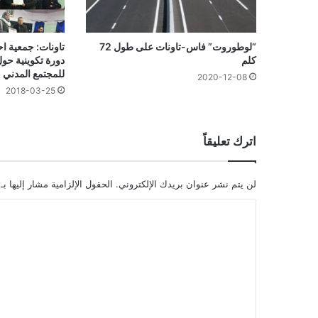
“لوطوروت” فاس-تاونات على طول 72
تاونات: جمعية اح
كلم
دورة تكوينية حول
للمجتمع المدني
2020-12-08
2018-03-25
اترك تعليقاً
لن يتم نشر عنوان بريدك الإلكتروني.
الحقول الإلزامية مشار إليها بـ
ا
ل
ت
ع
ل
ي