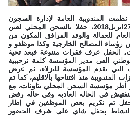
ا نظمت المندوبية العامة لإدارة السجون
وإعادة إلادماج بتاونات يوم الجمعة27ابريل2018، حفلا بالسجن المحلي لعين
لعام للعمالة والوفد المرافق المكون من
رؤساء المصالح الخارجية وكذا موظفو و
، الحفل عرف فقرات متنوعة فبعد تحية
وطني القى مدير المؤسسة كلمة ترحيبية
التي تقدم المؤسسة للنزلاء، ثم عرض
لمندوبية منذ افتتاحها بالاقليم، كما تم
أطر مؤسسة السجن المحلي بتاونات، مع
فتيش في الحالة العادية وفي حالة رفض
لحفل تم تكريم بعض الموظفين في إطار
م النشاط بحفل شاي على شرف الحضور