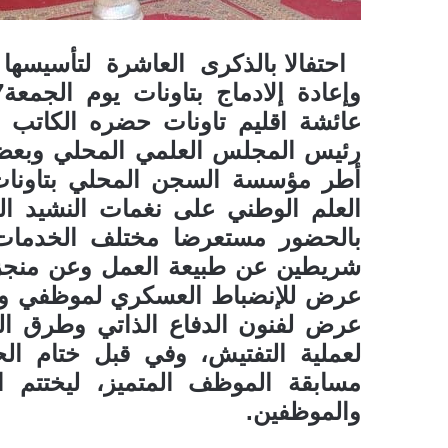
احتفالا بالذكرى العاشرة لتأسيسه
عائشة اقليم تاونات حضره الكاتب ا
رئيس المجلس العلمي المحلي وبعض 
أطر مؤسسة السجن المحلي بتاونات
العلم الوطني على نغمات النشيد ال
بالحضور مستعرضا مختلف الخدمات 
شريطين عن طبيعة العمل وعن منجزات ا
عرض للإنضباط العسكري لموظفي و 
عرض لفنون الدفاع الذاتي وطرق الت
لعملية التفتيش، وفي قبل ختام ا
مسابقة الموظف المتميز، ليختت
والموظفين.