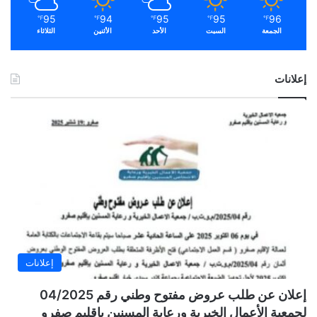
95
94
95
95
96
℉
℉
℉
℉
℉
الجمعة
السبت
الأحد
الأثنين
الثلاثاء
إعلانات
إعلانات
إعلان عن طلب عروض مفتوح وطني رقم 04/2025
لجمعية الأعمال الخيرية ورعاية المسنين بإقليم صفرو