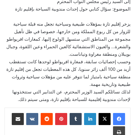
إلى السيد رئيس مجلس النواب المحترم
الموضوع: سؤال كتابي حول إحداث مندوبية السياحة بإقليم تازة
يزخر إقليم تازة بمؤهلات طبيعية وسياحية تجعل منه قبلة سياحية
للزوار من كل ربوع المملكة ومن خارجها، خصوصا في ظل تأهيل
مجموعة من المناطق التي ستسهل الولوج إليها، كمغارات افريواطو
والشعرة… والعيون الاستشفائية كالعين الحمراء وعين اللقوة، وجبال
بويبلان ومنطقة مغراوة وتياناست.
وحسب إحصائيات سابقة، فمغارة افريواطو لوحدها كانت تستقطب
أزيد من 100 ألف زائر سنويا، كل هذه المعطيات تجعل من إقليم تازة
منطقة سياحية بامتياز لما تتوفر عليه من مؤهلات سياحية وثروات
طبيعية وتاريخية مهمة.
لذلك نسائلكم السيد الوزير المحترم، عن التدابير التي ستتخذونها
لإحداث مندوبية إقليمية للسياحة بإقليم تازة، ومتى سيتم ذلك.
لينكدإن
بينتيريست
مشاركة عبر البريد
طباعة