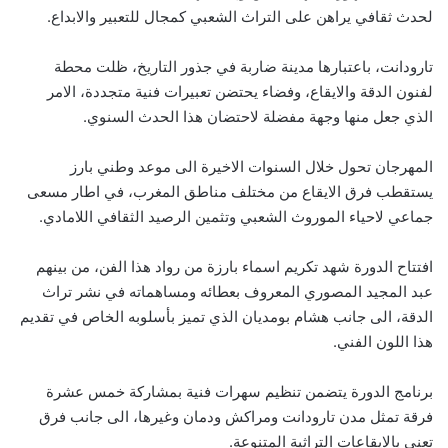
لحدث ثقافي يراهن على التراث الشعبي كمجال للتعبير والابداع.
تارودانت، باعتبارها مدينة ضاربة في جذور التاريخ، ظلت محطة
لفنون الدقة والايقاع، وفضاء يحتضن تعبيرات فنية متجددة، الامر
الذي جعل منها وجهة مفضلة لاحتضان هذا الحدث السنوي.
المهرجان تحول خلال السنوات الاخيرة الى موعد وطني بارز
يستقطب فرق الايقاع من مختلف مناطق المغرب، في اطار مسعى
جماعي لاحياء الموروث الشعبي وتثمين الرصيد الثقافي اللامادي.
افتتاح الدورة شهد تكريم اسماء بارزة من رواد هذا الفن، من بينهم
عبد المجيد المصوري المعروف بعطائه ومساهماته في نشر تراث
الدقة، الى جانب هشام بومديان الذي تميز بأسلوبه الخاص في تقديم
هذا اللون الفني.
برنامج الدورة يتضمن تنظيم سهرات فنية بمشاركة خمس عشرة
فرقة تمثل مدن تارودانت ومراكش ودمان وغيرها، الى جانب فرق
تعنى بالايقاعات التراثية المتنوعة.