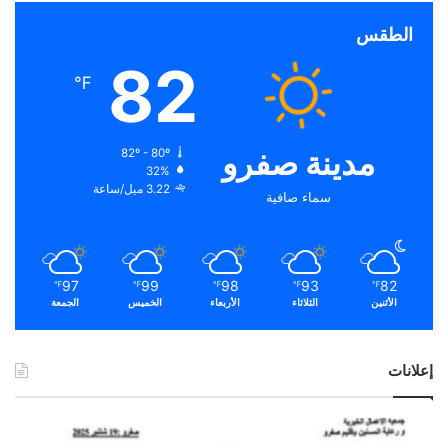
الطقس
82
℉
مدينة صفرو
82º - 80º
32%
3.22 ميل/ساعة
سماء صافية
97
99
98
93
82
℉
℉
℉
℉
℉
الأثنين
الثلاثاء
الأربعاء
الخميس
الجمعة
إعلانات