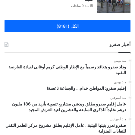
منذ 9 ساعات
الكل (8181)
أخبار صفرو
منذ يومين
وداد صفرو يتعاقد رسمياً مع الإطار الوطني كريم أوغاني لقيادة العارضة
التقنية
منذ يومين
إقليم صفرو: المواطن خدام… والجماعة ناعسة!
منذ أسبوعين
عامل إقليم صفرو يطلق ويدشن مشاريع تنموية بأزيد من 186 مليون
درهم تخليداً للذكرى السابعة والعشرين لعيد العرش المجيد
منذ أسبوعين
صفرو تعزز بنيتها البيئية.. عامل الإقليم يطلق مشروع مركز الطمر التقني
للنفايات المنزلية