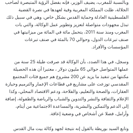
وبالنسبة للمغرب، يضيف الوزير، فإنه بفضل الرؤية المتبصرة لصاحب
الجلالة، ظلت المملكة المغربية وفية لعهدها في نصرة القضية
الفلسطينية العادلة وحماية القدس بشكل خاص، وهي في سبيل ذلك
تبذل مجهودات متواصلة لتعزيز وتطوير عمل الوكالة، والتي بات
المغرب ومنذ سنة 2011، يتحمل مائة في المائة من ميزانيتها في
صنف تبرعات الدول، وحوالي 70 بالمئة في صنف تبرعات
المؤسسات والأفراد.
وسجل، في هذا الصدد، بأن الوكالة قد صرفت طيلة 25 سنة من
عملها المتواصل حوالي 65 مليون دولار ، معتبرا أن هذه الحصيلة
مكنتها من تنفيذ ما يزيد عن 200 مشروع هم جميع فئات المجتمع
المقدسي توزعت على مشاريع في قطاعات الإعمار والترميم وحيازة
العقارات، والصحة والتعليم، والفلاحة، ودعم الاقتصاد المحلي، وكذا
الإعلام والثقافة والنشر والتدوين والشباب والرياضة والطفولة، إضافة
إلى الدعم والتمكين والبشرية، والمساعدة الاجتماعية من أيتام،
وأرامل، فضلا عن أشخاص في وضعية إعاقة.
وتابع السيد بوريطة بالقول إنه نتيجة لجهد وكالة بيت مال القدس