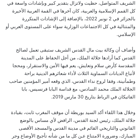
الشريف المتواصل، حظيت ولاتزال بتقدير كبير وبإشادات واسعة في
كل القمم الإسلامية والعربية، كان آخرها في القمة العربية الأخيرة
بالجزائر في 2 نونبر 2022، بالإضافة إلى الإشادات المتكررة
والمتتالية في كل الاجتماعات الوزارية سواء على المستوى العربي أو
الإسلامي.
وأضاف أن وكالة بيت مال القدس الشريف ستبقى تعمل لصالح
القدس كما أرادها جلالة الملك، من أجل الحفاظ على المدينة
المقدسة كأرض سلام وتعايش، يعم فيها الأمن والاستقرار، ومحجا
لأتباع الديانات السماوية الثلاث لأداء شعائرهم الدينية براحة
وطمأنينة، وفقا لروح نداء القدس، الذي وقعه أمير المؤمنين صاحب
الجلالة الملك محمد السادس، مع قداسة البابا فرنسيس، بابا
الفاتيكان في الرباط بتاريخ 30 مارس 2019.
وخلال هذا اللقاء أكد السيد بوريطة أن موقف المغرب ثابت، بقيادة
جلالة الملك، رئيس لجنة القدس، الرافض لأي مساس بالوضع
القانوني والتاريخي القائم في مدينة القدس والمسجد الأقصى
المبارك، وضرورة الامتناع عـن كل ما من شأنه تأجيج الأوضاع وجر