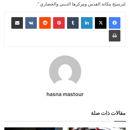
لترسيخ مكانة القدس ومركزها الديني والحضاري “.
لينكدإن
بينتيريست
مشاركة عبر البريد
طباعة
hasna mastour
مقالات ذات صلة