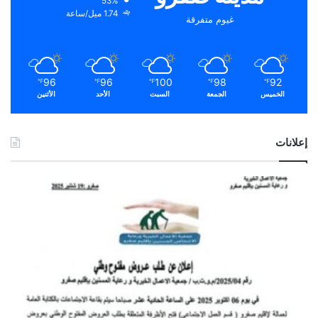
53%
1.74 ميل/ساعة
غيوم متفرقة
96
96
100
98
92
℉
℉
℉
℉
℉
الخميس
الجمعة
السبت
الأحد
الأثنين
إعلانات