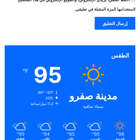
لاستخدامها المرة المقبلة في تعليقي.
الطقس
95
℉
مدينة صفرو
96º - 83º
20%
11.3 ميل/ساعة
سماء صافية
95
94
95
95
96
℉
℉
℉
℉
℉
الجمعة
السبت
الأحد
الأثنين
الثلاثاء