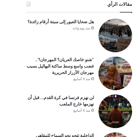
مقالات الرأي
هل ضحايا العبور إلى سبتة أرقام زائدة؟
منذ يوم واحد
“شنو خاصك العريان؟ المهرجان!”..
غضب واسع وسط ساكنة البهاليل بسبب
مهرجان الأزرار الحريرية
منذ 3 أسابيع
لن نهزم فرنسا في كرة القدم… قبل أن
نهزمها خارج الملعب
منذ 4 أسابيع
الداخلية تتجه نحو السماح للمقاهي