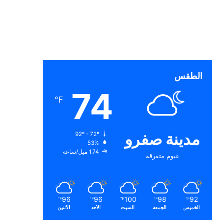
الطقس
74
℉
مدينة صفرو
92º - 72º
53%
1.74 ميل/ساعة
غيوم متفرقة
96
96
100
98
92
℉
℉
℉
℉
℉
الخميس
الجمعة
السبت
الأحد
الأثنين