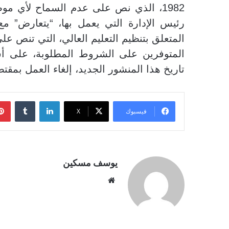
1982، الذي نص على عدم السماح لأي م
المتعلق بتنظيم التعليم العالي، التي تنص عل
المتوفرين على الشروط المطلوبة، على أس
تاريخ هذا المنشور الجديد، إلغاء العمل بمقتض
لينكدإن
فيسبوك
‫X
يوسف مسكين
موقع
الويب