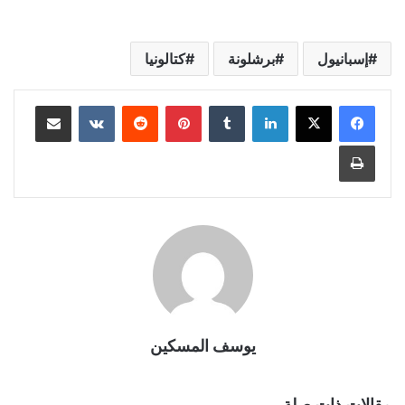
إسبانيول
برشلونة
كتالونيا
لينكدإن
بينتيريست
مشاركة عبر البريد
طباعة
يوسف المسكين
مقالات ذات صلة