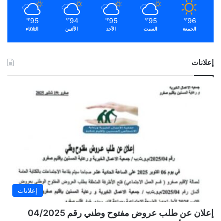
95
94
95
95
96
℉
℉
℉
℉
℉
الجمعة
السبت
الأحد
الأثنين
الثلاثاء
إعلانات
إعلانات
إعلان عن طلب عروض مفتوح وطني رقم 04/2025