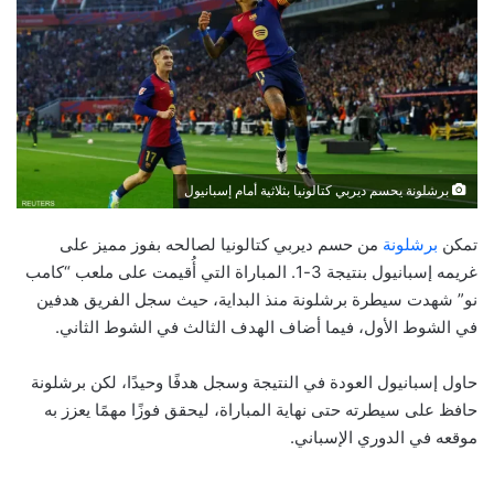
برشلونة يحسم ديربي كتالونيا بثلاثية أمام إسبانيول
تمكن
برشلونة
من حسم ديربي كتالونيا لصالحه بفوز مميز على
غريمه إسبانيول بنتيجة 3-1. المباراة التي أُقيمت على ملعب “كامب
نو” شهدت سيطرة برشلونة منذ البداية، حيث سجل الفريق هدفين
في الشوط الأول، فيما أضاف الهدف الثالث في الشوط الثاني.
حاول إسبانيول العودة في النتيجة وسجل هدفًا وحيدًا، لكن برشلونة
حافظ على سيطرته حتى نهاية المباراة، ليحقق فوزًا مهمًا يعزز به
موقعه في الدوري الإسباني.