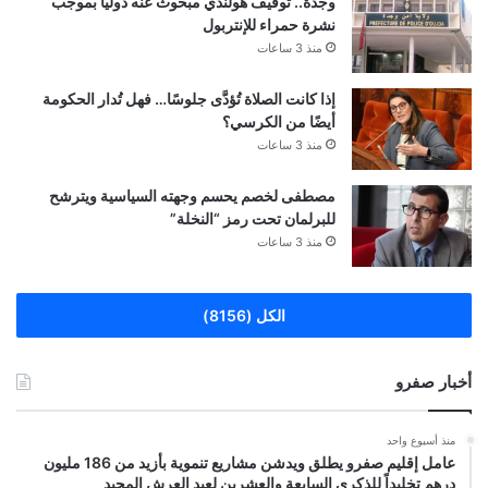
وجدة.. توقيف هولندي مبحوث عنه دولياً بموجب
نشرة حمراء للإنتربول
منذ 3 ساعات
إذا كانت الصلاة تُؤدَّى جلوسًا… فهل تُدار الحكومة
أيضًا من الكرسي؟
منذ 3 ساعات
مصطفى لخصم يحسم وجهته السياسية ويترشح
للبرلمان تحت رمز “النخلة”
منذ 3 ساعات
الكل (8156)
أخبار صفرو
منذ أسبوع واحد
عامل إقليم صفرو يطلق ويدشن مشاريع تنموية بأزيد من 186 مليون
درهم تخليداً للذكرى السابعة والعشرين لعيد العرش المجيد