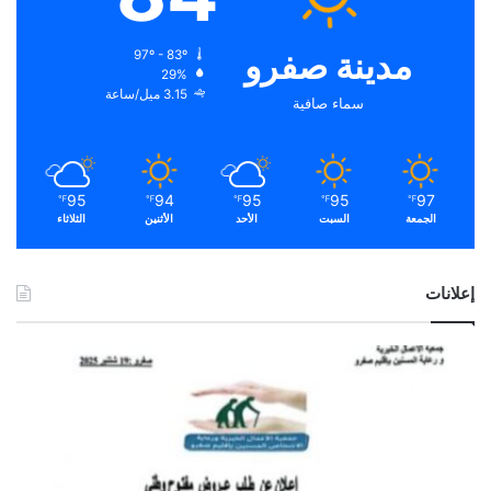
مدينة صفرو
97º - 83º
29%
3.15 ميل/ساعة
سماء صافية
95
94
95
95
97
℉
℉
℉
℉
℉
الجمعة
السبت
الأحد
الأثنين
الثلاثاء
إعلانات