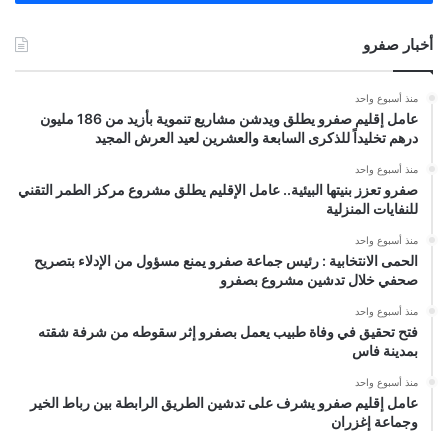
أخبار صفرو
منذ أسبوع واحد
عامل إقليم صفرو يطلق ويدشن مشاريع تنموية بأزيد من 186 مليون
درهم تخليداً للذكرى السابعة والعشرين لعيد العرش المجيد
منذ أسبوع واحد
صفرو تعزز بنيتها البيئية.. عامل الإقليم يطلق مشروع مركز الطمر التقني
للنفايات المنزلية
منذ أسبوع واحد
الحمى الانتخابية : رئيس جماعة صفرو يمنع مسؤول من الإدلاء بتصريح
صحفي خلال تدشين مشروع بصفرو
منذ أسبوع واحد
فتح تحقيق في وفاة طبيب يعمل بصفرو إثر سقوطه من شرفة شقته
بمدينة فاس
منذ أسبوع واحد
عامل إقليم صفرو يشرف على تدشين الطريق الرابطة بين رباط الخير
وجماعة إغزران