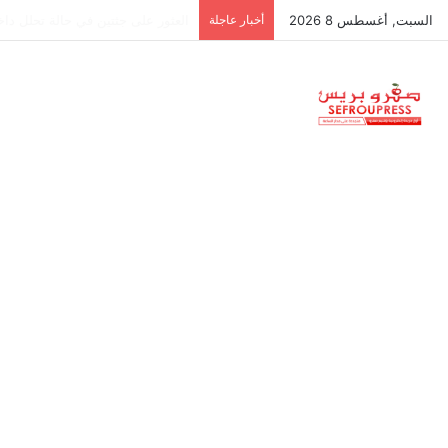
السبت, أغسطس 8 2026
أخبار عاجلة
جمعية استقلالية في جزر البليار: س