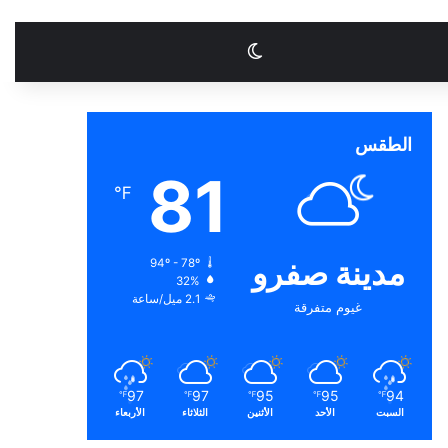
الوضع المظلم
الطقس
81
℉
مدينة صفرو
94º - 78º
32%
2.1 ميل/ساعة
غيوم متفرقة
97
97
95
95
94
℉
℉
℉
℉
℉
السبت
الأحد
الأثنين
الثلاثاء
الأربعاء