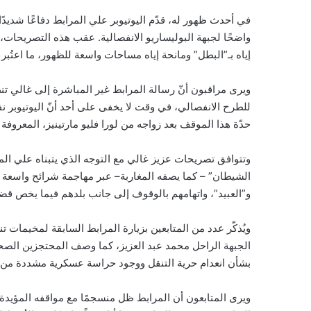
في أحدث ظهور له، قدّم اليوتيوبر علي المرابط دفاعًا شديدً
واضحًا لجبهة البوليساريو الانفصالية. عقب هذه التصريحات،
إياه بـ”البطل” ومانحة إياه مساحات واسعة للظهور، ما اعتُبر
ويرى مراقبون أنّ رسالة المرابط غير المباشرة إلى غالي ت
للطرح الانفصالي، في وقت لا يخفى على أحد أنّ اليوتيوبر ن
حدّة هذا الموقف بعد زواجه من لورا فليو مارتينيز، المعروفة
وتتوافق تصريحات عزيز غالي مع التوجه الذي يتبناه علي الم
الشيطان” – كما يصفه المغاربة– عبر مهاجمة شرائح واسعة م
و”العبيد”، واتهامهم بالوقوف إلى جانب بلدهم فيما يخص قضي
ويُذكّر عدد من المتابعين بزيارة المرابط السابقة لمخيمات
الجبهة الراحل محمد عبد العزيز، كما وصف المحتجزين الصحرا
بشأن انعدام حرية التنقل ووجود حراسة عسكرية مشددة من 
ويرى المتابعون أن المرابط ظل منسجمًا مع مواقفه المؤيدة لج