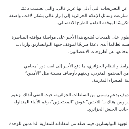
ا عن التصريحات التي أدلى بها عزيز غالي، والتي تضمنت دعمًا
 سارعت وسائل الإعلام الجزائرية إلى إبراز غالي بشكل لافت، واصفة
 تكريسًا لموقفه الداعم للطرح الانفصالي.
نطوي على تلميحات تُشجع هذا الأخير على مواصلة مواقفه المناصرة
فسه لطالما أبدى دعمًا صريحًا لموقف جبهة البوليساريو، وازدادت
 بدفاعها عن أطروحات الانفصاليين.
رابط والنظام الجزائري، ما دفع الأخير إلى لعب دور “محامي
ن المجتمع المغربي، ونعتهم بأوصاف مسيئة مثل “الأميين”
ة الصحراء المغربية.
 تندوف بدعمٍ رسمي من السلطات الجزائرية، حيث التقى آنذاك بزعيم
ويين هناك بـ”اللاجئين” عوض “المحتجزين”، رغم الأنباء المتداولة
جانب الجيش الجزائري.
بهة البوليساريو، فيما صعّد من انتقاداته للمغاربة الداعمين للوحدة