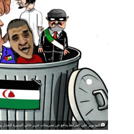
اليوتيوبر علي المرابط يدافع عن تصريحات عزيز غالي المثيرة للجدل وي