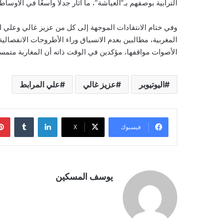
الترابية بوصفهم بـ”العياشة”، ما أثار جدلًا واسعًا في الأوساط
وفي ختام الانتقادات الموجهة إلى كل من عزيز غالي وعلي ا
المغربية، مطالبين بعدم الانسياق وراء الأطروحات الانفصالية
الأصوات مواقفها، مؤكدين في الوقت ذاته أن المغاربة متمسك
اليوتيوبر
عزيز غالي
علي المرابط
لينكدإن
فيسبوك
‫X
يوسف المسكين