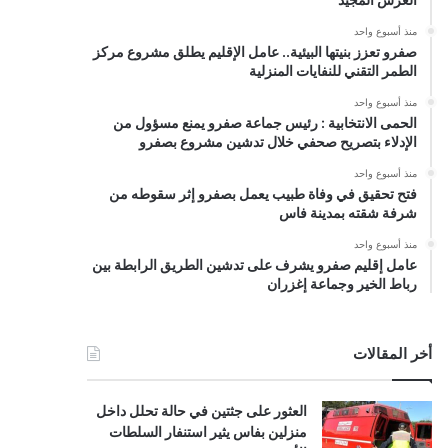
منذ أسبوع واحد
صفرو تعزز بنيتها البيئية.. عامل الإقليم يطلق مشروع مركز
الطمر التقني للنفايات المنزلية
منذ أسبوع واحد
الحمى الانتخابية : رئيس جماعة صفرو يمنع مسؤول من
الإدلاء بتصريح صحفي خلال تدشين مشروع بصفرو
منذ أسبوع واحد
فتح تحقيق في وفاة طبيب يعمل بصفرو إثر سقوطه من
شرفة شقته بمدينة فاس
منذ أسبوع واحد
عامل إقليم صفرو يشرف على تدشين الطريق الرابطة بين
رباط الخير وجماعة إغزران
أخر المقالات
العثور على جثتين في حالة تحلل داخل
منزلين بفاس يثير استنفار السلطات