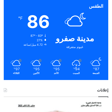
الطقس
86
℉
مدينة صفرو
87º - 83º
27%
4.72 ميل/ساعة
غيوم متفرقة
97
95
95
94
87
℉
℉
℉
℉
℉
الجمعة
السبت
الأحد
الأثنين
الثلاثاء
إعلانات