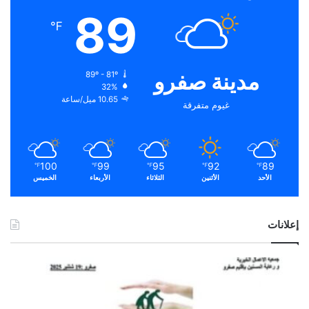
89
℉
مدينة صفرو
89º - 81º
32%
10.65 ميل/ساعة
غيوم متفرقة
100
99
95
92
89
℉
℉
℉
℉
℉
الأحد
الأثنين
الثلاثاء
الأربعاء
الخميس
إعلانات