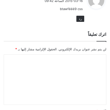
2015-03-16 الساعة 09:42
و
btawfééé9 css
ل
رد
اترك تعليقاً
لن يتم نشر عنوان بريدك الإلكتروني.
الحقول الإلزامية مشار إليها بـ
*
ا
ل
ت
ع
ل
ي
ق
*