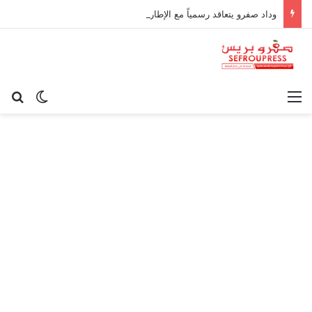
وداد صفرو يتعاقد رسمياً مع الإطار الوطني كريم أوغاني لقيادة العارضة التقنية
القائمة
بح
الوضع ا