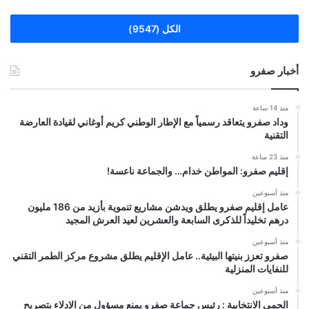
الكل (9547)
أخبار صفرو
منذ 14 ساعة
وداد صفرو يتعاقد رسمياً مع الإطار الوطني كريم أوغاني لقيادة العارضة
التقنية
منذ 23 ساعة
إقليم صفرو: المواطن خدام… والجماعة ناعسة!
منذ أسبوعين
عامل إقليم صفرو يطلق ويدشن مشاريع تنموية بأزيد من 186 مليون
درهم تخليداً للذكرى السابعة والعشرين لعيد العرش المجيد
منذ أسبوعين
صفرو تعزز بنيتها البيئية.. عامل الإقليم يطلق مشروع مركز الطمر التقني
للنفايات المنزلية
منذ أسبوعين
الحمى الانتخابية : رئيس جماعة صفرو يمنع مسؤول من الإدلاء بتصريح