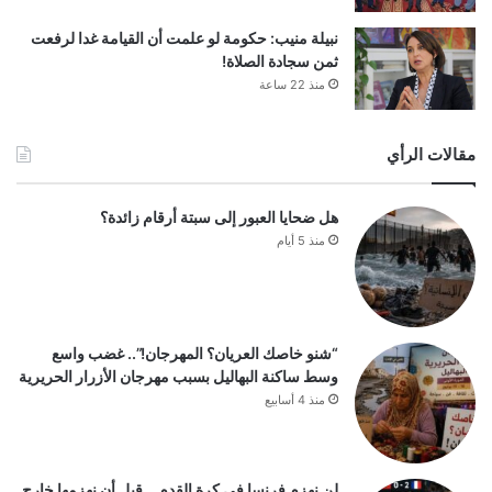
نبيلة منيب: حكومة لو علمت أن القيامة غدا لرفعت
ثمن سجادة الصلاة!
منذ 22 ساعة
مقالات الرأي
هل ضحايا العبور إلى سبتة أرقام زائدة؟
منذ 5 أيام
“شنو خاصك العريان؟ المهرجان!”.. غضب واسع
وسط ساكنة البهاليل بسبب مهرجان الأزرار الحريرية
منذ 4 أسابيع
لن نهزم فرنسا في كرة القدم… قبل أن نهزمها خارج