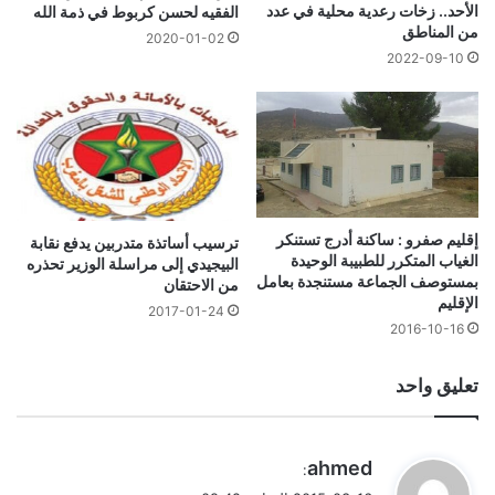
الأحد.. زخات رعدية محلية في عدد
الفقيه لحسن كربوط في ذمة الله
من المناطق
2020-01-02
2022-09-10
إقليم صفرو : ساكنة أدرج تستنكر
ترسيب أساتذة متدربين يدفع نقابة
الغياب المتكرر للطبيبة الوحيدة
البيجيدي إلى مراسلة الوزير تحذره
بمستوصف الجماعة‎ مستنجدة بعامل
من الاحتقان
الإقليم
2017-01-24
2016-10-16
تعليق واحد
ي
ahmed
:
ق