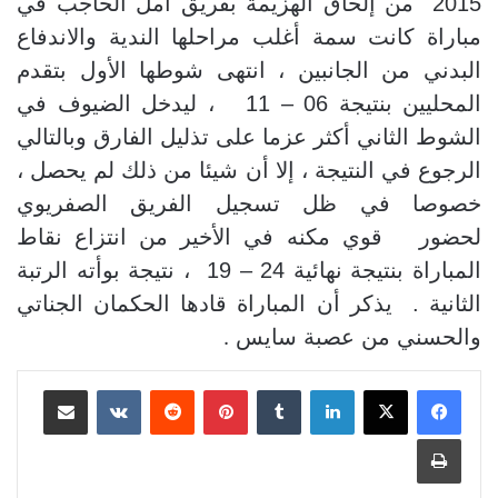
2015 من إلحاق الهزيمة بفريق أمل الحاجب في
مباراة كانت سمة أغلب مراحلها الندية والاندفاع
البدني من الجانبين ، انتهى شوطها الأول بتقدم
المحليين بنتيجة 06 – 11 ، ليدخل الضيوف في
الشوط الثاني أكثر عزما على تذليل الفارق وبالتالي
الرجوع في النتيجة ، إلا أن شيئا من ذلك لم يحصل ،
خصوصا في ظل تسجيل الفريق الصفريوي
لحضور قوي مكنه في الأخير من انتزاع نقاط
المباراة بنتيجة نهائية 24 – 19 ، نتيجة بوأته الرتبة
الثانية . يذكر أن المباراة قادها الحكمان الجناتي
والحسني من عصبة سايس
.
لينكدإن
بينتيريست
مشاركة عبر البريد
طباعة