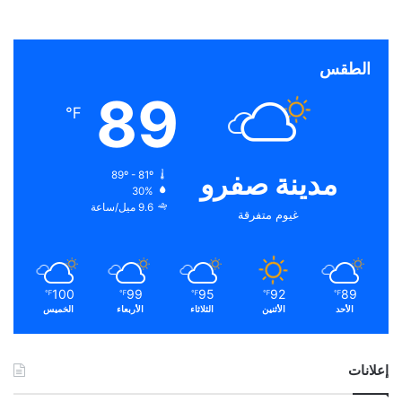
الطقس
89
℉
مدينة صفرو
89º - 81º
30%
9.6 ميل/ساعة
غيوم متفرقة
100
99
95
92
89
℉
℉
℉
℉
℉
الأحد
الأثنين
الثلاثاء
الأربعاء
الخميس
إعلانات