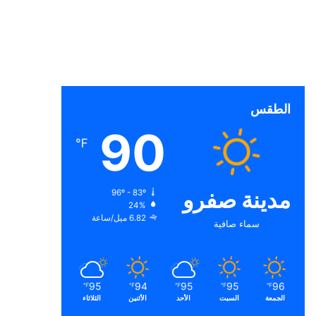
الطقس
90
℉
مدينة صفرو
96º - 83º
24%
6.82 ميل/ساعة
سماء صافية
95
94
95
95
96
℉
℉
℉
℉
℉
الجمعة
السبت
الأحد
الأثنين
الثلاثاء