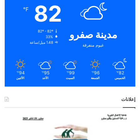
82
℉
مدينة صفرو
82º - 82º
33%
1.48 ميل/ساعة
غيوم متفرقة
94
95
99
96
82
℉
℉
℉
℉
℉
الخميس
الجمعة
السبت
الأحد
الأثنين
إعلانات