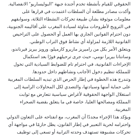
الحقوقي للقيام بأنشطة تخدم أجندة جبهة “البوليساريو” الانفصالية.
وأكدت مصادر مطلعة أن السلطات اعتمدت في قرارها على
معلومات موثوقة بشأن طبيعة تحركات النشطاء الثلاثة، وسوابقهم
في الترويج لأطروحات مناوئة لسيادة المغرب على أقاليمه الجنوبية،
دون احترام القوانين الجاري بها العمل أو الحصول على التراخيص
القانونية اللازمة لمزاولة أي نشاط فوق التراب الوطني.
ويتعلق الأمر بكل من راميريز ماريرو كارميلو، ورويز بيريز فيرناندو،
وسانتانا بيريرا نومي، حيث جرى ترحيلهم فورًا بعد استكمال
الإجراءات القانونية، في احترام تام للضوابط السيادية التي تخول
للمملكة تنظيم دخول الأجانب ونشاطهم داخل حدودها.
وتندرج هذه الخطوة في إطار الحرص الذي تبديه السلطات المغربية
على حماية أمنها وسيادتها، والتصدي لكل المحاولات الرامية إلى
استغلال الواجهة الحقوقية لأغراض سياسية تتعارض مع ثوابت
المملكة ومصالحها العليا، خاصة في ما يتعلق بقضية الصحراء
المغربية.
ويؤكد هذا الإجراء مجددًا أن المغرب، مع انفتاحه على التعاون الدولي
واحترامه لحرية التعبير في إطار القانون، يظل حازمًا في مواجهة أي
تحركات مشبوهة تستهدف وحدته الترابية أو تسعى إلى توظيف