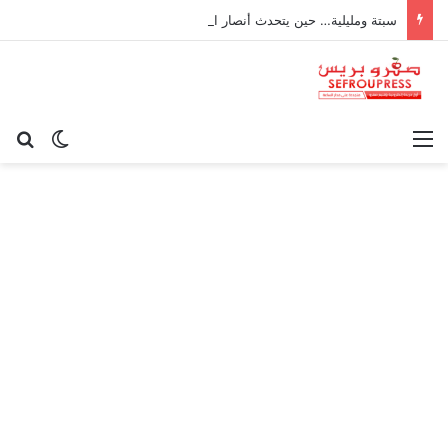
سبتة ومليلية… حين يتحدث أنصار الديمقراطية بلسان الاستعمار
القائمة
بح
الوضع ا