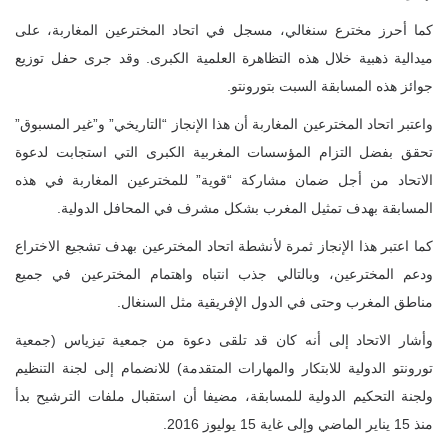
كما أحرز مخترع سنغالي، مسجل في اتحاد المخترعين المغاربة، على
ميدالية ذهبية خلال هذه التظاهرة العلمية الكبرى. وقد جرى حفل توزيع
جوائز هذه المسابقة السبت بتورونتو.
واعتبر اتحاد المخترعين المغاربة أن هذا الإنجاز “التاريخي” و”غير المسبوق”
تحقق بفضل التزام المؤسسات المغربية الكبرى التي استجابت لدعوة
الاتحاد من أجل ضمان مشاركة “قوية” للمخترعين المغاربة في هذه
المسابقة بهدف تمثيل المغرب بشكل مشرف في المحافل الدولية.
كما اعتبر هذا الإنجاز ثمرة لأنشطة اتحاد المخترعين بهدف تشجيع الاختراع
ودعم المخترعين، وبالتالي جذب انتباه واهتمام المخترعين في جميع
مناطق المغرب وحتى في الدول الإفريقية مثل السنغال.
وأشار الاتحاد إلى أنه كان قد تلقى دعوة من جمعية تيزياس (جمعية
تورونتو الدولية للابتكار والمهارات المتقدمة) للانضمام إلى لجنة التنظيم
ولجنة التحكيم الدولية للمسابقة، مضيفا أن استقبال ملفات الترشيح بدأ
منذ 15 يناير الماضي وإلى غاية 15 يوليوز 2016.