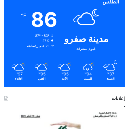
الطقس
86
℉
مدينة صفرو
87º - 83º
27%
4.72 ميل/ساعة
غيوم متفرقة
97
95
95
94
87
℉
℉
℉
℉
℉
الجمعة
السبت
الأحد
الأثنين
الثلاثاء
إعلانات