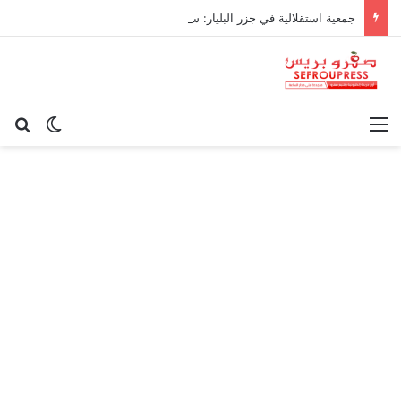
جمعية استقلالية في جزر البليار: سيادة المغرب على سبتة ومليلية “مسألة وقت”
القائمة
بح
الوضع ا