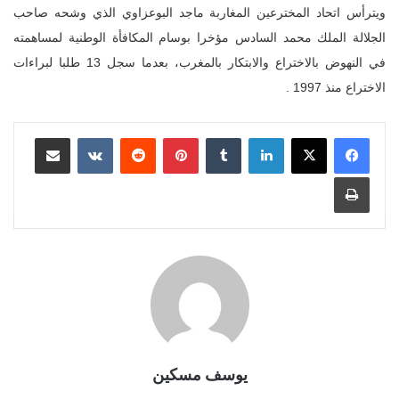
ويترأس اتحاد المخترعين المغاربة ماجد البوعزاوي الذي وشحه صاحب
الجلالة الملك محمد السادس مؤخرا بوسام المكافأة الوطنية لمساهمته
في النهوض بالاختراع والابتكار بالمغرب، بعدما سجل 13 طلبا لبراءات
الاختراع منذ 1997 .
لينكدإن
بينتيريست
مشاركة عبر البريد
طباعة
يوسف مسكين