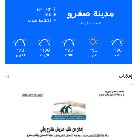
مدينة صفرو
90º - 76º
36%
2.39 ميل/ساعة
غيوم متفرقة
98
100
96
93
90
℉
℉
℉
℉
℉
الأحد
الأثنين
الثلاثاء
الأربعاء
الخميس
إعلانات