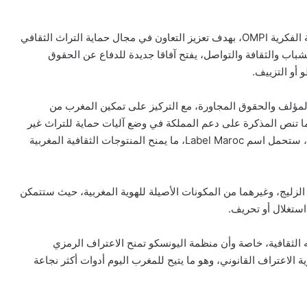
وقع المغرب مذكرة تفاهم هامة مع المنظمة العالمية للملكية الفكرية OMPI، بهدف تعزيز التعاون في مجال حماية التراث الثقافي
باب والثقافة والتواصل، يفتح آفاقا جديدة للدفاع عن الحقوق
 أو التزييف.
مؤلف والحقوق المجاورة، مع التركيز على تمكين المغرب من
كما تنص المذكرة على دعم المملكة في وضع آليات حماية للتراث غير
المادي، من خلال إحداث علامة خاصة بتمييز التراث المغربي، ستحمل اسم Label Maroc، ما يمنح المنتوجات الثقافية المغربية
، الزليج، وغيرهما من المكونات الأصيلة للهوية المغربية، حيث ستتمكن
استغلال أو تحريف.
ه الثقافية، خاصة وأن منظمة اليونسكو تمنح الاعتراف الرمزي
رية الاعتراف القانوني، وهو ما يتيح للمغرب اليوم أدوات أكثر نجاعة