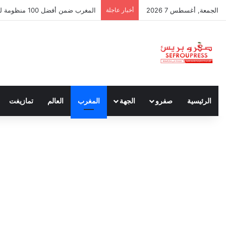
الجمعة, أغسطس 7 2026
أخبار عاجلة
سبتة ومليلية… حين يتحدث أنصار الد
الرئيسية
صفرو
الجهة
المغرب
العالم
تمازيغت