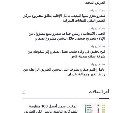
العرش المجيد
منذ أسبوع واحد
صفرو تعزز بنيتها البيئية.. عامل الإقليم يطلق مشروع مركز
الطمر التقني للنفايات المنزلية
منذ أسبوع واحد
الحمى الانتخابية : رئيس جماعة صفرو يمنع مسؤول من
الإدلاء بتصريح صحفي خلال تدشين مشروع بصفرو
منذ أسبوع واحد
فتح تحقيق في وفاة طبيب يعمل بصفرو إثر سقوطه من
شرفة شقته بمدينة فاس
منذ أسبوع واحد
عامل إقليم صفرو يشرف على تدشين الطريق الرابطة بين
رباط الخير وجماعة إغزران
أخر المقالات
المغرب ضمن أفضل 100 منظومة
للشركات الناشئة عالميا.. لكن الطريق