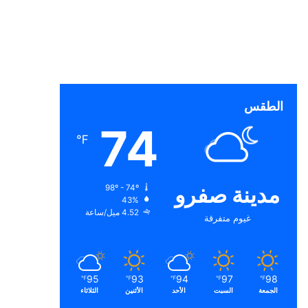
الطقس
74
℉
مدينة صفرو
98º - 74º
43%
4.52 ميل/ساعة
غيوم متفرقة
95
93
94
97
98
℉
℉
℉
℉
℉
الجمعة
السبت
الأحد
الأثنين
الثلاثاء