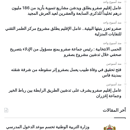
منذ أسبوع واحد
عامل إقليم صفرو يطلق ويدشن مشاريع تنموية بأزيد من 186 مليون
درهم تخليداً للذكرى السابعة والعشرين لعيد العرش المجيد
منذ أسبوع واحد
صفرو تعزز بنيتها البيئية.. عامل الإقليم يطلق مشروع مركز الطمر التقني
للنفايات المنزلية
منذ أسبوع واحد
الحمى الانتخابية : رئيس جماعة صفرو يمنع مسؤول من الإدلاء بتصريح
صحفي خلال تدشين مشروع بصفرو
منذ أسبوعين
فتح تحقيق في وفاة طبيب يعمل بصفرو إثر سقوطه من شرفة شقته
بمدينة فاس
منذ أسبوعين
عامل إقليم صفرو يشرف على تدشين الطريق الرابطة بين رباط الخير
وجماعة إغزران
أخر المقالات
وزارة التربية الوطنية تحسم موعد الدخول المدرسي