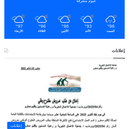
غيوم متفرقة
97
96
96
93
96
℉
℉
℉
℉
℉
السبت
الأحد
الأثنين
الثلاثاء
الأربعاء
إعلانات
إعلانات