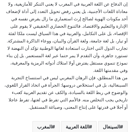
إن الدفاع عن اللغة العربية في المغرب لا يعني التنكر للأمازيغية، ولا
معاداة اللغات الأجنبية، بل يعني رفض تحويل التعدد إلى أداة لإضعاف
أحد مكونات الهوية لصالح إرث استعماري ما زال يفرض نفسه في
الإدارة والتعليم والاقتصاد. فالتنوع الحضاري الحقيقي لا يقوم على
الإقصاء، بل على التكامل، والعربية في هذا السياق ليست ملكا لفئة
أو تيار، بل لغة جامعة، ولغة القرآن والبيان، ووعاء الذاكرة المشتركة.
تجارب الدول التي اختارت استعادة لغاتها الوطنية تؤكد أن النهضة لا
تستورد جاهزة، وأن التقدم لا يمر حتما عبر لغة المستعمر. بل إن بناء
نموذج تنموي مستقل يفترض أولا امتلاك أدواته الرمزية والمعرفية،
وفي مقدمتها اللغة.
من هذا المنطلق، فإن الرهان المغربي ليس في استنساخ التجربة
السينغالية، بل في استخلاص دروسها: الجرأة في اتخاذ القرار اللغوي،
والوضوح في ربط اللغة بالسيادة، والكف عن تقديم العربية كعبء
تاريخي يجب التخلص منه. فالأمم التي تفرط في لغتها، تفرط عاجلا
أو آجلا في قدرتها على إنتاج المعنى، وصياغة المستقبل.
السينغال
اللغة العربية
المغرب