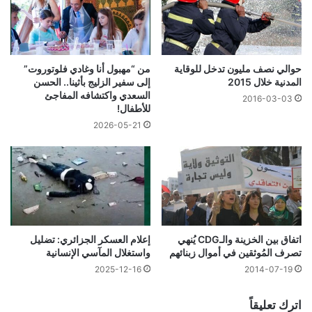
حوالي نصف مليون تدخل للوقاية
من “مهبول أنا وغادي فلوتوروت”
المدنية خلال 2015
إلى سفير الزليج بأثينا.. الحسن
السعدي واكتشافه المفاجئ
2016-03-03
للأطفال!
2026-05-21
اتفاق بين الخزينة والـCDG يُنهي
إعلام العسكر الجزائري: تضليل
تصرف المُوثقين في أموال زبنائهم
واستغلال المآسي الإنسانية
2025-12-16
2014-07-19
اترك تعليقاً