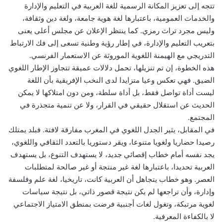
تتجه إلى تعزيز المكانة الرسمية للغة العربية في التعليم والإدارة
والخدمات العمومية، باعتبارها لغة هوية جامعة، ولغة دين وثقافة،
وليس مجرد تراث رمزي. كما ينتظر الإعلان عن مجلس أعلى يعنى
بتعريب التعليم والإدارة، في إطار رؤية وطنية تسعى إلى فك الارتباط
التدريجي مع الهيمنة اللغوية الموروثة عن الاستعمار الفرنسي.
هذه الخطوة، إن تم تنزيلها، تحمل دلالات عميقة تتجاوز الإطار اللغوي
الضيق. فهي تعكس وعيا متزايدا لدى النخب الإفريقية بأن اللغة
ليست أداة تواصل فقط، بل أداة سلطة، ومن دون امتلاكها لا يمكن
الحديث عن استقلال حقيقي في القرار، ولا عن تنمية متجذرة في
المجتمع.
في المقابل، يثير الجدل اللغوي في المغرب مفارقة لافتة. فبلد يمتلك
رصيدا حضاريا ولغويا متنوعا، ويقر دستوريا بالتعدد الثقافي واللغوي،
يجد نفسه أمام خطاب إقصائي جديد، لا يستهدف التنوع، بل يستهدف
العربية تحديدا، باعتبارها لغة غير منتجة أو غير صالحة لمتطلبات
العصر. وهو خطاب يتجاهل أن العربية كانت، تاريخيا، لغة علم وفلسفة
وإدارة، وأن تراجعها لم يكن نتيجة قصور ذاتي، بل نتيجة سياسات
لغوية مرتبكة، وتغول لغات أجنبية فرضت بمنطق الامتياز الاجتماعي
لا بالكفاءة المعرفية.