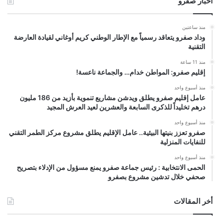
أخبار صفرو
منذ ساعتين
وداد صفرو يتعاقد رسمياً مع الإطار الوطني كريم أوغاني لقيادة العارضة
التقنية
منذ 11 ساعة
إقليم صفرو: المواطن خدام… والجماعة ناعسة!
منذ أسبوع واحد
عامل إقليم صفرو يطلق ويدشن مشاريع تنموية بأزيد من 186 مليون
درهم تخليداً للذكرى السابعة والعشرين لعيد العرش المجيد
منذ أسبوع واحد
صفرو تعزز بنيتها البيئية.. عامل الإقليم يطلق مشروع مركز الطمر التقني
للنفايات المنزلية
منذ أسبوع واحد
الحمى الانتخابية : رئيس جماعة صفرو يمنع مسؤول من الإدلاء بتصريح
صحفي خلال تدشين مشروع بصفرو
أخر المقالات