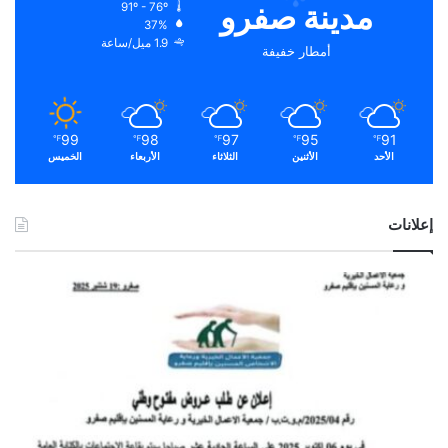
مدينة صفرو
91º - 76º
37%
1.9 ميل/ساعة
أمطار خفيفة
99
98
97
95
91
℉
℉
℉
℉
℉
الأحد
الأثنين
الثلاثاء
الأربعاء
الخميس
إعلانات