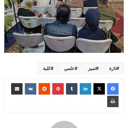
تازة
تميز
علمي
كلية
لينكدإن
بينتيريست
مشاركة عبر البريد
طباعة