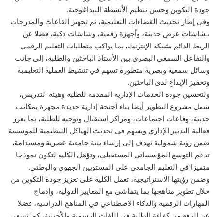
جودة التكوين وحسن تنظيم الأنشطة البيداغوجية.
وفي إطار تحديث الفضاءات التعليمية، تم تجهيز القاعات والمدرجات
بـشاشات عرض حديثة، وأجهزة رقمية، وشاشات ذكية، فضلا عن
الربط الدائم بشبكة الإنترنت، بما يواكب متطلبات التعليم الرقمي
والتفاعل السمعي البصري بين الأستاذ الباحثين والطلبة، إلى جانب
وسائل سمعية وبصرية متطورة تسهم في تنشيط العملية التعليمية
وتحفيز الإبداع لدى الباحثين.
ولتحسين جودة الخدمات الإدارية المقدمة للطلبة وهيئة التدريس،
شمل مشروع التطوير أيضا بناء أجنحة إدارية جديدة مجهزة بمكاتب
حديثة، وقاعات اجتماعات، ومراكز استقبال وتوجيه للطلبة، بما يعزز
فعالية التدبير الإداري ويسهم في تحديث الهياكل التنظيمية للمؤسسة
ضمن رؤية شمولية تهدف إلى إرساء بنية جامعية عصرية ومستدامة،
تدعم التوسع المؤسساتي المستقبلي، وتؤهل الكلية لتكون نموذجا
متميزا في التعليم الجامعي على المستويين الجهوي والوطني.
وضمن رؤيتها الاستراتيجية، تعمل الكلية على تعزيز جودة التكوين من
خلال تطوير مناهجها بما يتماشى مع المعايير الدولية، وإدماج
المهارات الرقمية والذكاء الاصطناعي في المناهج الدراسية، فضلا
عن الرفع من كفاءة الطلبة في اللغات الرسمية والأجنبية، كما تسعى