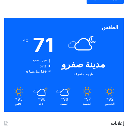
الطقس
71
℉
مدينة صفرو
92º - 71º
57%
1.99 ميل/ساعة
غيوم متفرقة
93
96
98
97
92
℉
℉
℉
℉
℉
الخميس
الجمعة
السبت
الأحد
الأثنين
إعلانات