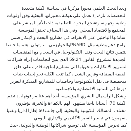
ويعد البحث العلمي محورا مركزيا في سياسة الكلية متعددة
التخصصات تازة، إذ تعمل على هيكلة مختبراتها البحثية وفق أولويات
وطنية وجهوية، وتشجع البحوث التطبيقية ذات الأثر المباشر على
المجتمع والاقتصاد المحلي. وفي هذا السياق، تحفز المؤسسة
أساتذتها الباحثين على الانخراط في مشاريع البحث والابتكار ضمن
برامج دعم وطنية مثل PNARDIوالخوارزمي….، وتولي اهتماما خاصا
بتثمين نتائج البحث ونقل التكنولوجيا، في انسجام مع المقتضيات
الجديدة لمشروع القانون 59.24 الذي يتيح للجامعات إبرام شراكات
لتسويق الابتكارات وتحويلها إلى مشاريع إنتاجية قادرة على خلق
القيمة المضافة وفرص الشغل، كما تتجه الكلية نحو إحداث بنيات
متخصصة في نقل التكنولوجيا وحاضنات للمشاريع المبتكرة لتعزيز
دورها في التنمية الاقتصادية والاجتماعية.
ويشكل الرأسمال البشري للمؤسسة، أحد أهم عناصر قوتها، إذ تضم
الكلية 170 أستاذا باحثا مشهودا لهم بالكفاءة والخبرة، يؤطرون
مختلف المسالك التكوينية والبحثية، إلى جانب 50 إطارا إداريا وتقنيا
يسهمون في تيسير السير الأكاديمي والإداري اليومي.
كما تحرص المؤسسة على توسيع شراكاتها الوطنية والدولية، حيث