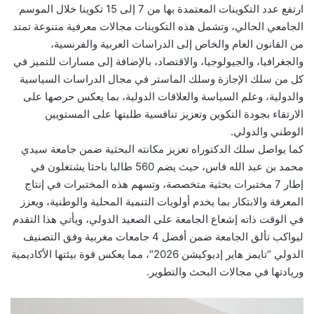
ارتفع عدد التكوينات المعتمدة بها من 7 إلى 15 تكوينا خلال الموسم
الجامعي الحالي، وتشمل هذه التكوينات مجالات معرفية متنوعة تمتد
من القانون العام والخاص إلى الدراسات العربية والفرنسية،
والجغرافيا، والجيولوجيا، والاقتصاد، بالإضافة إلى مسارات للتميز في
كل من سلك الإجازة وسلك الماستر في مجال الدراسات السياسية
والدولية، وعلم السياسة والعلاقات الدولية، بما يعكس حرصها على
الارتقاء بجودة التكوين وتعزيز تنافسية طلبتها على المستويين
الوطني والدولي.
كما يواصل سلك الدكتوراه تعزيز مكانته البحثية ضمن جامعة سيدي
محمد بن عبد الله فاس، حيث يضم 560 طالبا باحثا يشتغلون في
إطار 7 مختبرات بحثية متخصصة، وتسهم هذه المختبرات في إنتاج
المعرفة والابتكار بما يخدم أولويات التنمية المحلية والوطنية، ويعزز
في الوقت ذاته إشعاع الجامعة على الصعيد الدولي، ويأتي هذا التقدم
ليواكب تألق الجامعة ضمن أفضل 4 جامعات مغربية وفق التصنيف
الدولي “تايمز هاير إديوكيشن 2026″، مما يعكس قوة بيئتها الأكاديمية
وريادتها في مجالات البحث والتطوير.