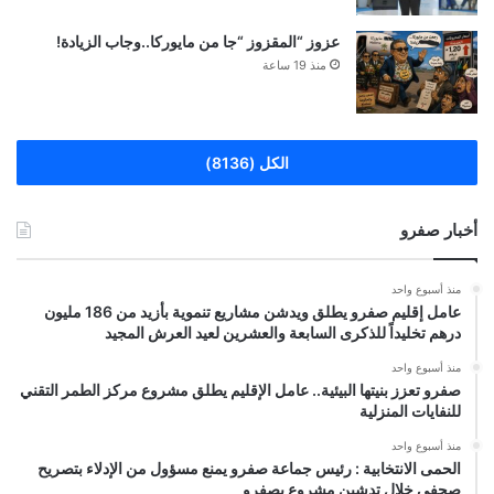
عزوز “المقزوز “جا من مايوركا..وجاب الزيادة!
منذ 19 ساعة
الكل (8136)
أخبار صفرو
منذ أسبوع واحد
عامل إقليم صفرو يطلق ويدشن مشاريع تنموية بأزيد من 186 مليون
درهم تخليداً للذكرى السابعة والعشرين لعيد العرش المجيد
منذ أسبوع واحد
صفرو تعزز بنيتها البيئية.. عامل الإقليم يطلق مشروع مركز الطمر التقني
للنفايات المنزلية
منذ أسبوع واحد
الحمى الانتخابية : رئيس جماعة صفرو يمنع مسؤول من الإدلاء بتصريح
صحفي خلال تدشين مشروع بصفرو