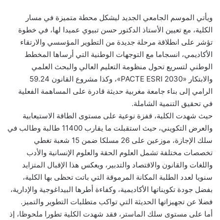
ويأتي الموسم الجامعي الجديد ليشكل محطة متميزة في مسار
الكلية، مع تعيين الأستاذ الدكتور حسن تبيوي عميدا لها، في خطوة
تؤشر على انطلاقة مرحلة جديدة من التطوير المؤسسي والارتقاء
الأكاديمي، انسجاما مع التوجهات الوطنية التي أرساها المخطط
الوطني لتسريع تحول منظومة التعليم العالي والبحث العلمي
والابتكار «PACTE ESRI 2030»، وكذا مشروع القانون 59.24
الرامي إلى بناء جامعة مغربية حديثة قادرة على المساهمة الفعلية
في تحقيق التنمية الشاملة.
حيث شهدت الكلية، قفزة نوعية على مستوى الطاقة الاستيعابية
والعرض التكويني، حيث استقبلت ما يقارب 11400 طالبة وطالب في
سلك الإجازة، موزعين على 26 مسلكا ضمن 15 شعبة تغطي
تخصصات مختلفة تشمل العلوم الحقة والعلوم الإنسانية والأدب
واللغات والقانون والاقتصاد والتدبير، ويعكس هذا الإقبال المتزايد
سنويا لعدد الطلبة المكانة المرموقة التي باتت تحظى بها الكلية،
بفضل جودة تكويناتها الأكاديمية، وكفاءة أطرها البيداغوجية والإدارية،
فضلا عن تجهيزاتها الحديثة التي تواكب متطلبات التطوير والتميز.
أما على مستوى سلك الماستر، فقد شهدت الكلية تطورا ملحوظا، إذ