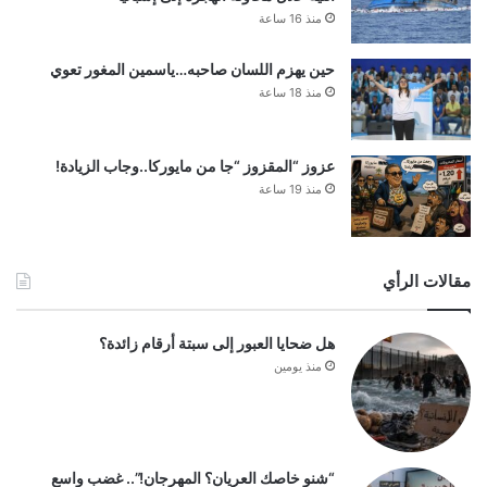
منذ 16 ساعة
حين يهزم اللسان صاحبه…ياسمين المغور تعوي
منذ 18 ساعة
عزوز “المقزوز “جا من مايوركا..وجاب الزيادة!
منذ 19 ساعة
مقالات الرأي
هل ضحايا العبور إلى سبتة أرقام زائدة؟
منذ يومين
“شنو خاصك العريان؟ المهرجان!”.. غضب واسع