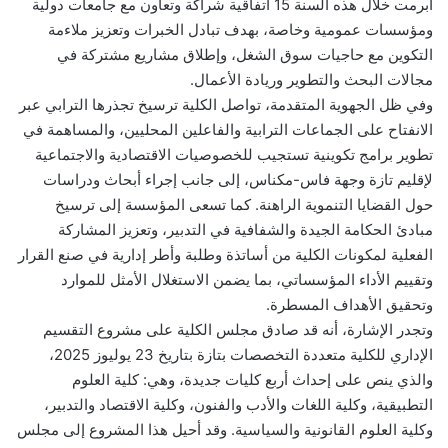
أبرمت خلال هذه السنة 15 اتفاقية شراكة وتعاون مع جامعات دولية
ومؤسسات عمومية وخاصة، بهدف تبادل الخبرات وتعزيز ملاءمة
التكوين مع حاجيات سوق الشغل، وإطلاق مشاريع مشتركة في
مجالات البحث والتطوير وريادة الأعمال.
وفي ظل الجهوية المتقدمة، تواصل الكلية ترسيخ تجذرها الترابي عبر
الانفتاح على الجماعات الترابية والفاعلين المحليين، والمساهمة في
تطوير برامج تكوينية تستجيب للخصوصيات الاقتصادية والاجتماعية
لإقليم تازة وجهة فاس-مكناس، إلى جانب إجراء أبحاث ودراسات
حول القضايا التنموية الراهنة. كما تسعى المؤسسة إلى ترسيخ
مبادئ الحكامة الجيدة والشفافية في التدبير، وتعزيز المشاركة
الفعلية لمكونات الكلية من أساتذة وطلبة وأطر إدارية في صنع القرار
وتقييم الأداء المؤسساتي، بما يضمن الاستغلال الأمثل للموارد
وتحقيق الأهداف المسطرة.
وتجدر الإشارة، أنه قد صادق مجلس الكلية على مشروع التقسيم
الإداري للكلية متعددة التخصصات بتازة بتاريخ 23 يوليوز 2025،
والذي ينص على إحداث أربع كليات جديدة، وهي: كلية العلوم
التطبيقية، وكلية اللغات والأدب والفنون، وكلية الاقتصاد والتدبير،
وكلية العلوم القانونية والسياسية. وقد أحيل هذا المشروع إلى مجلس