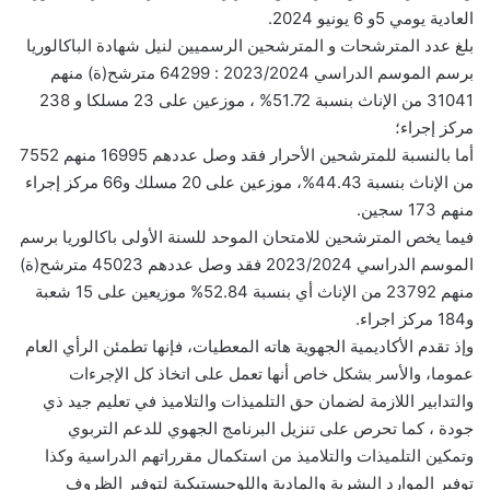
العادية يومي 5و 6 يونيو 2024.
بلغ عدد المترشحات و المترشحين الرسميين لنيل شهادة الباكالوريا
برسم الموسم الدراسي 2023/2024 : 64299 مترشح(ة) منهم
31041 من الإناث بنسبة 51.72% ، موزعين على 23 مسلكا و 238
مركز إجراء؛
أما بالنسبة للمترشحين الأحرار فقد وصل عددهم 16995 منهم 7552
من الإناث بنسبة 44.43%، موزعين على 20 مسلك و66 مركز إجراء
منهم 173 سجين.
فيما يخص المترشحين للامتحان الموحد للسنة الأولى باكالوريا برسم
الموسم الدراسي 2023/2024 فقد وصل عددهم 45023 مترشح(ة)
منهم 23792 من الإناث أي بنسبة 52.84% موزيعين على 15 شعبة
و184 مركز اجراء.
وإذ تقدم الأكاديمية الجهوية هاته المعطيات، فإنها تطمئن الرأي العام
عموما، والأسر بشكل خاص أنها تعمل على اتخاذ كل الإجرءات
والتدابير اللازمة لضمان حق التلميذات والتلاميذ في تعليم جيد ذي
جودة ، كما تحرص على تنزيل البرنامج الجهوي للدعم التربوي
وتمكين التلميذات والتلاميذ من استكمال مقرراتهم الدراسية وكذا
توفير الموارد البشرية والمادية واللوجيستيكية لتوفير الظروف