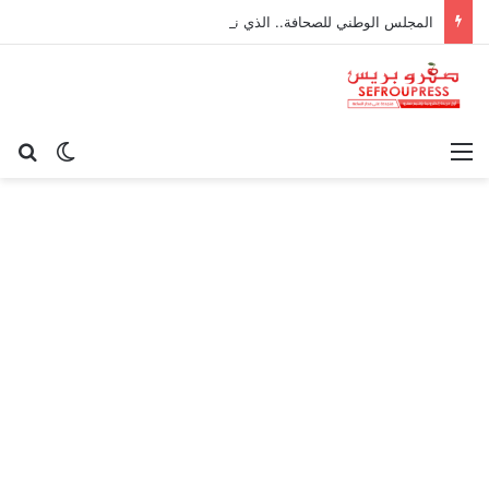
المجلس الوطني للصحافة.. الذي نريد
القائمة
بح
الوضع ا