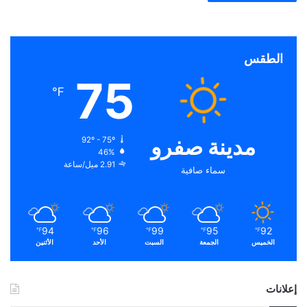
الطقس
75
℉
مدينة صفرو
92º - 75º
46%
2.91 ميل/ساعة
سماء صافية
94
96
99
95
92
℉
℉
℉
℉
℉
الخميس
الجمعة
السبت
الأحد
الأثنين
إعلانات