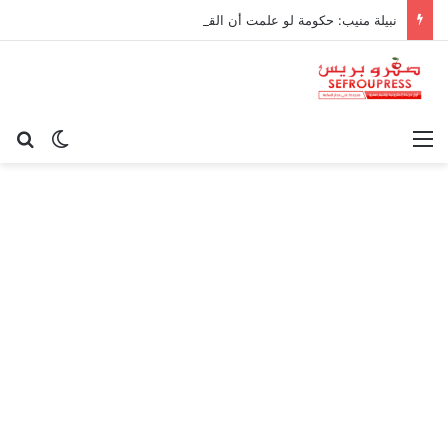
نبيلة منيب: حكومة لو علمت أن القيامة غدا لرفعت ثمن سجادة الصلاة!
القائمة
بح
الوضع ا