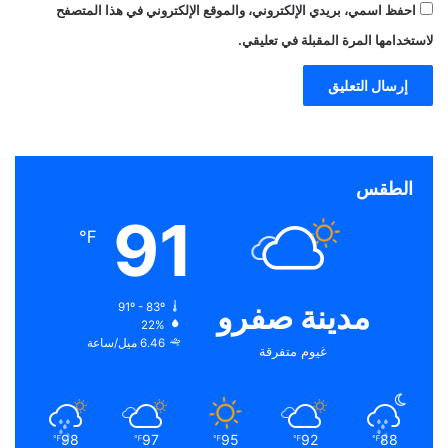
احفظ اسمي، بريدي الإلكتروني، والموقع الإلكتروني في هذا المتصفح
لاستخدامها المرة المقبلة في تعليقي.
الطقس
91
℉
مدينة صفرو
91º - 83º
22%
6.46 ميل/ساعة
غيوم متفرقة
98
97
95
92
88
℉
℉
℉
℉
℉