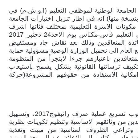
الجامعة الوطنية لموظفي التعليم (ا.و.ش.م) في
سخة منها) انه في اطار تنزيل اختيارات الجامعة
مكونات الاسرة التعليمية بمختلف فئاتها اشرف
المكتب الجهوي للجامعة الوطنية لموظفي التعليم فاس-مكناس يوم الاحد24 دجنبر 2017
تذة المتعاقدين وذلك بعد نقاش جاد ومستفيض
العام الى تحميل الوزارة الوصية مسؤولية حماية
تعاقدين باعتبارهم جزءا لايتجزأ من المنظومة
 تكييف ترسانتها القانونية بشكل يسمح باستيعاب
امكانية الاستفادة من حقوقهم المشروعة(حركة
كما طالب المكتب الجهوي الاكاديمية بوجوب تسريع عملية صرف راتبفوج2017، وتسهيل
دين من وثائقهم الاساسية وتنظيم تكوينات نظرية
 وتراعي الظروف المناسبة من مبيت وتغذية
جهة فاس-مكناس الى الاعلان عن البرمجة الزمنية