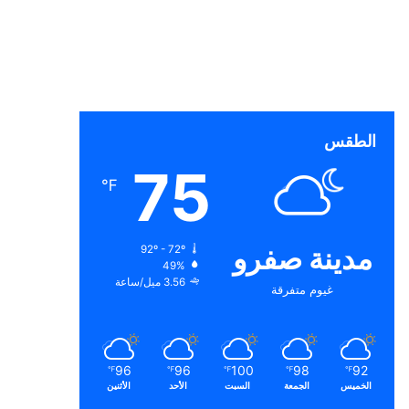
الطقس
75
℉
مدينة صفرو
92º - 72º
49%
3.56 ميل/ساعة
غيوم متفرقة
96
96
100
98
92
℉
℉
℉
℉
℉
الخميس
الجمعة
السبت
الأحد
الأثنين