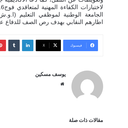
الجامعة الوطنية لموظفي التعليم (ا.و.ش.
اطارهم النقابي بهدف رص الصف للدفاع ع
لينكدإن
فيسبوك
‫X
يوسف مسكين
موقع
الويب
مقالات ذات صلة