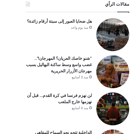
مقالات الرأي
هل ضحايا العبور إلى سبتة أرقام زائدة؟
منذ يوم واحد
“شنو خاصك العريان؟ المهرجان!”..
غضب واسع وسط ساكنة البهاليل بسبب
مهرجان الأزرار الحريرية
منذ 3 أسابيع
لن نهزم فرنسا في كرة القدم… قبل أن
نهزمها خارج الملعب
منذ 4 أسابيع
الداخلية تتجه نحو السماح للمقاهي