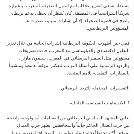
مستقلة تسعى لتعزيز علاقاتها مع الدول الصديقة. المغرب، باعتباره
شريكاً استراتيجياً في المنطقة، كان يُنتظر أن يحظى بدعم بريطاني
واضح في قضية الصحراء. إلا أن إشارات متباينة صدرت عن
المسؤولين البريطانيين.
ففي حين أظهرت الحكومة البريطانية إشارات إيجابية من خلال تعزيز
التعاون الاقتصادي والدبلوماسي مع المغرب، جاءت تصريحات
مسؤولين مثل السفير البريطاني في المغرب، سيمون مارتن،
والردود الرسمية على أسئلة النواب، لتعكس موقفاً غامضاً ومتشبثاً
بالمقاربات التقليدية للأمم المتحدة.
التفسيرات المحتملة للتردد البريطاني
1. الانقسامات السياسية الداخلية
يعاني المشهد السياسي البريطاني من انقسامات أيديولوجية واضحة
بين حزب العمال الحاكم حالياً والمحافظين. يظهر حزب العمال
بموقف أكثر تحفظاً تجاه قضايا دولية مثل الصحراء المغربية، بينما