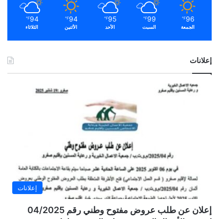
94
94
95
99
96
℉
℉
℉
℉
℉
الجمعة
السبت
الأحد
الأثنين
الثلاثاء
إعلانات
إعلانات
إعلان عن طلب عروض مفتوح وطني رقم 04/2025