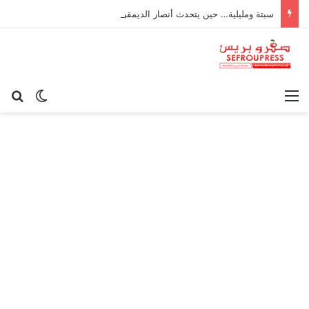
سبتة ومليلية… حين يتحدث أنصار الديمقراطية بلسان الاستعمار
القائمة
بح
الوضع ا