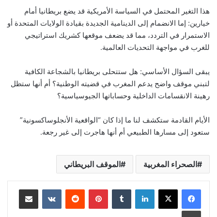
هذا التغير المحتمل في السياسة الأمريكية قد يضع بريطانيا أمام
خيارين: إما الانضمام إلى الدينامية الجديدة بقيادة الولايات المتحدة أو
الاستمرار في التردد، مما قد يضعف موقعها كشريك استراتيجي
للغرب في مواجهة التحديات العالمية.
يبقى السؤال الأساسي: هل ستتحلى بريطانيا بالشجاعة الكافية
لتبني موقف واضح يدعم المغرب في قضيته الوطنية؟ أم أنها ستظل
رهينة الانقسامات الداخلية وحساباتها الجيوسياسية؟
الأيام القادمة ستكشف لنا ما إذا كان “الواقعية الأنجلوساكسونية”
ستعود إلى مسارها الطبيعي أم أنها هاجرت إلى غير رجعة.
الصحراء المغربية
الموقف البريطاني
لينكدإن
بينتيريست
مشاركة عبر البريد
طباعة