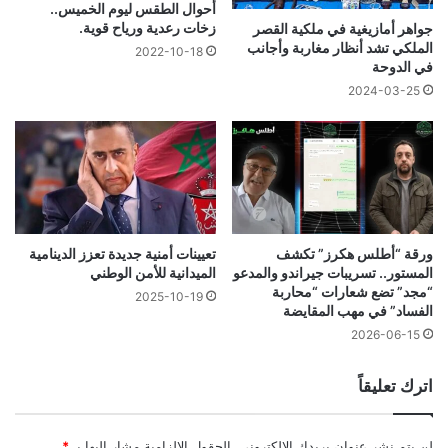
أحوال الطقس ليوم الخميس..
زخات رعدية ورياح قوية.
جواهر أمازيغية في ملكية القصر
الملكي تشد أنظار مغاربة وأجانب
2022-10-18
في الدوحة
2024-03-25
ورقة “أطلس هكرز” تكشف
تعيينات أمنية جديدة تعزز الدينامية
المستور.. تسريبات جيراندو والمدعو
الميدانية للأمن الوطني
“مجد” تضع شعارات “محاربة
2025-10-19
الفساد” في مهب المقايضة
2026-06-15
اترك تعليقاً
لن يتم نشر عنوان بريدك الإلكتروني.
الحقول الإلزامية مشار إليها بـ
*