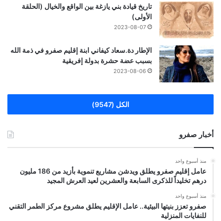
تاريخ قيادة بني يازغة بين الواقع والخيال (الحلقة
الأولى)
2023-08-07
الإطار دة.سعاد كيفاني ابنة إقليم صفرو في ذمة الله
بسبب عضة حشرة بدولة إفريقية
2023-08-06
الكل (9547)
أخبار صفرو
منذ أسبوع واحد
عامل إقليم صفرو يطلق ويدشن مشاريع تنموية بأزيد من 186 مليون
درهم تخليداً للذكرى السابعة والعشرين لعيد العرش المجيد
منذ أسبوع واحد
صفرو تعزز بنيتها البيئية.. عامل الإقليم يطلق مشروع مركز الطمر التقني
للنفايات المنزلية