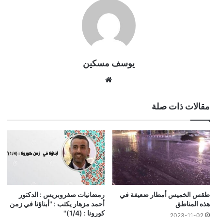
يوسف مسكين
موقع
الويب
مقالات ذات صلة
رمضانيات صفروبريس : الدكتور
طقس الخميس أمطار ضعيفة في
أحمد مزهار يكتب : "أبناؤنا في زمن
هذه المناطق
كورونا : (1/4)"
2023-11-02