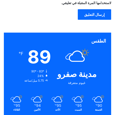
لاستخدامها المرة المقبلة في تعليقي.
الطقس
89
℉
مدينة صفرو
90º - 83º
24%
5.75 ميل/ساعة
غيوم متفرقة
95
94
95
95
90
℉
℉
℉
℉
℉
الجمعة
السبت
الأحد
الأثنين
الثلاثاء