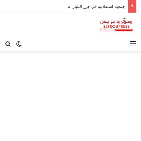
جمعية استقلالية في جزر البليار: سيادة المغرب على سبتة ومليلية “مسألة وقت”
القائمة
بح
الوضع ا