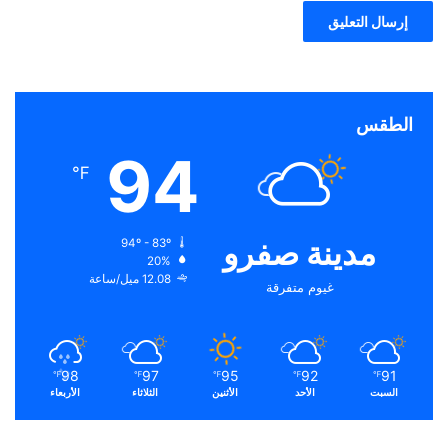
الطقس
94
℉
مدينة صفرو
94º - 83º
20%
12.08 ميل/ساعة
غيوم متفرقة
98
97
95
92
91
℉
℉
℉
℉
℉
السبت
الأحد
الأثنين
الثلاثاء
الأربعاء