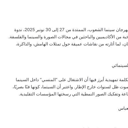
في إطار برنامجها الفكري الموازي، احتضنت الدورة الـ21 لمهرجان سينما الشعوب، الممتدة من 27 إلى 30 نونبر 2025، ندوة
ة من الأكاديميين والباحثين في مجالات الصورة والسينما والفلسفة.
، لما أثارته من نقاشات عميقة حول تمثلات الهامش، والذاكرة،
لسينمائي
كلمة تمهيدية أبرز فيها أن الاشتغال على “المنسي” داخل السينما
ت ظل لسنوات خارج الإطار. واعتبر أن السينما، كونها فنًا بصريًا،
ماعة وتفكيك الصور النمطية التي رسختها المؤسسات التقليدية.
عباس