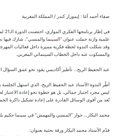
صفاء أحمد آغا : إيموزار كندر / المملكة المغربية
علمية وازنة حملت عنوان “السينما والمنسي”، شارك فيها نخب
وقد شكلت الندوة لحظة فكرية مميزة داخل فعاليات المهرجان
والمسكوت عنه داخل الخطاب السينمائي المغربي.
عبد الحفيظ الريح… تأطير أكاديمي يقود نحو عمق السؤال ا
أطّر الندوة الأستاذ عبد الحفيظ الريح، الذي استهل الجلسة ب
ليس مجرد اختيار جمالي، بل هو خطوة نحو إعادة الاعتبار لصو
تُعد من أقوى الوسائل القادرة على إعادة تشكيل ذاكرة الج
محمد البكار… حوار “المنسي والمهمش” في سينما حكيم بل
قدّم الأستاذ محمد البكار ورقة بحثية بعنوان: