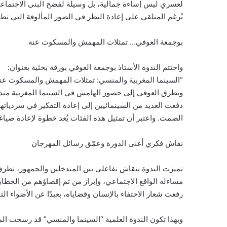
لعسري ليس إساءة جمالية، بل وسيلة لفضح البنى الاجتماعية
تُرغم المتلقي على إعادة النظر في الصور المألوفة التي ت
بوجمعة العوفي… تمثلات المهمش والمسكوت عنه
واختتم الندوة الأستاذ بوجمعة العوفي بورقة بحثية بعنوان:
“السينما المغربية والمنسي: تمثلات المهمش والمسكوت عنه
وتطرق العوفي إلى حضور الهامش في السينما المغربية منذ بدا
دفعت العديد من السينمائيين إلى إعادة التفكير في سرديات
الصمت. واعتبر أن تمثيل هذه الفئات يُعد خطوة لإعادة صياغ
نقاش فكري أغنى الدورة وعمّق رسائل المهرجان
تميزت الندوة بنقاش تفاعلي بين المتدخلين والجمهور، تطر
رفعت شعار الاحتفاء بالإنسان وقضاياه، بعيدًا عن الأضواء التق
وبهذا تكون الندوة العلمية “السينما والمنسي” قد رسخت ال