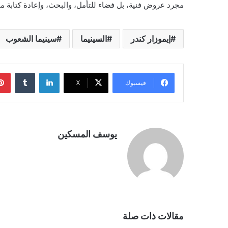
مجرد عروض فنية، بل فضاء للتأمل، والبحث، وإعادة كتابة ما
إيموزار كندر
السينيما
سينيما الشعوب
لينكدإن
فيسبوك
‫X
يوسف المسكين
مقالات ذات صلة