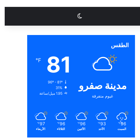
الوضع المظلم
الطقس
81
℉
مدينة صفرو
96º - 81º
31%
1.95 ميل/ساعة
غيوم متفرقة
97
96
96
93
96
℉
℉
℉
℉
℉
السبت
الأحد
الأثنين
الثلاثاء
الأربعاء