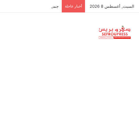
السبت, أغسطس 8 2026
أخبار عاجلة
جمعية استقلالية في جزر البليار: س