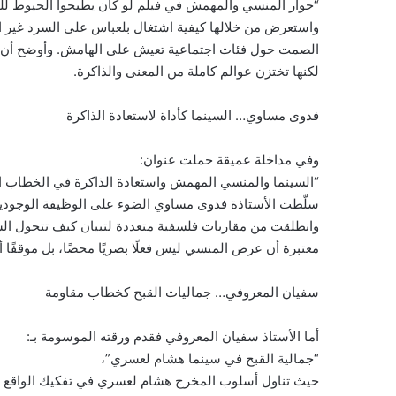
“حوار المنسي والمهمش في فيلم لو كان يطيحوا الحيوط لل
واستعرض من خلالها كيفية اشتغال بلعباس على السرد غير ال
الصمت حول فئات اجتماعية تعيش على الهامش. وأوضح أن الفي
لكنها تختزن عوالم كاملة من المعنى والذاكرة.
فدوى مساوي… السينما كأداة لاستعادة الذاكرة
وفي مداخلة عميقة حملت عنوان:
“السينما والمنسي المهمش واستعادة الذاكرة في الخطاب ا
سلّطت الأستاذة فدوى مساوي الضوء على الوظيفة الوجودية 
وانطلقت من مقاربات فلسفية متعددة لتبيان كيف تتحول الشا
معتبرة أن عرض المنسي ليس فعلًا بصريًا محضًا، بل موقفًا أخلا
سفيان المعروفي… جماليات القبح كخطاب مقاومة
أما الأستاذ سفيان المعروفي فقدم ورقته الموسومة بـ:
“جمالية القبح في سينما هشام لعسري”،
حيث تناول أسلوب المخرج هشام لعسري في تفكيك الواقع عبر