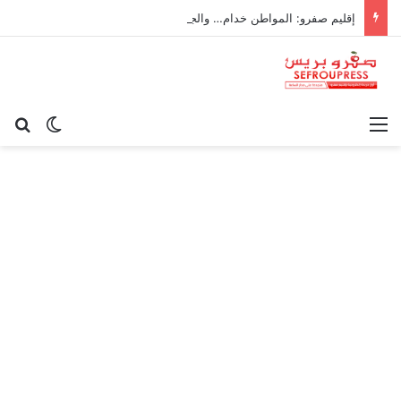
إقليم صفرو: المواطن خدام… والجماعة ناعسة!
القائمة
بح
الوضع ا