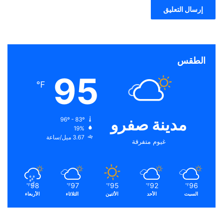
الطقس
95
℉
مدينة صفرو
96º - 83º
19%
3.67 ميل/ساعة
غيوم متفرقة
98
97
95
92
96
℉
℉
℉
℉
℉
السبت
الأحد
الأثنين
الثلاثاء
الأربعاء