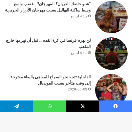
“شنو خاصك العريان؟ المهرجان!”.. غضب واسع
وسط ساكنة البهاليل بسبب مهرجان الأزرار الحريرية
منذ 4 أسابيع
لن نهزم فرنسا في كرة القدم… قبل أن نهزمها خارج
الملعب
منذ 4 أسابيع
الداخلية تتجه نحو السماح للمقاهي بالبقاء مفتوحة
إلى وقت متأخر بسبب المونديال
2026-06-09
يسبوك
‫X
واتساب
تيلقرام
© حقوق النشر 2026، جميع الحقوق محفوظة |