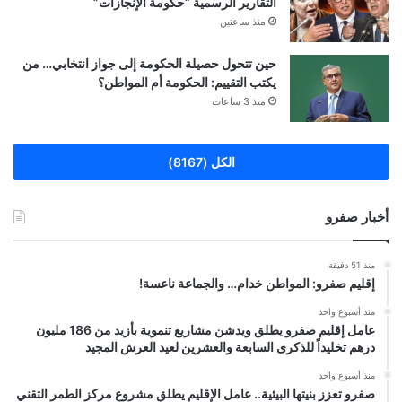
التقارير الرسمية “حكومة الإنجازات”
منذ ساعتين
حين تتحول حصيلة الحكومة إلى جواز انتخابي… من
يكتب التقييم: الحكومة أم المواطن؟
منذ 3 ساعات
الكل (8167)
أخبار صفرو
منذ 51 دقيقة
إقليم صفرو: المواطن خدام… والجماعة ناعسة!
منذ أسبوع واحد
عامل إقليم صفرو يطلق ويدشن مشاريع تنموية بأزيد من 186 مليون
درهم تخليداً للذكرى السابعة والعشرين لعيد العرش المجيد
منذ أسبوع واحد
صفرو تعزز بنيتها البيئية.. عامل الإقليم يطلق مشروع مركز الطمر التقني