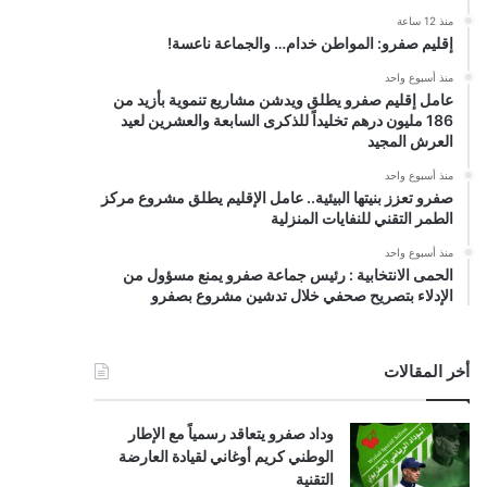
منذ 12 ساعة
إقليم صفرو: المواطن خدام… والجماعة ناعسة!
منذ أسبوع واحد
عامل إقليم صفرو يطلق ويدشن مشاريع تنموية بأزيد من
186 مليون درهم تخليداً للذكرى السابعة والعشرين لعيد
العرش المجيد
منذ أسبوع واحد
صفرو تعزز بنيتها البيئية.. عامل الإقليم يطلق مشروع مركز
الطمر التقني للنفايات المنزلية
منذ أسبوع واحد
الحمى الانتخابية : رئيس جماعة صفرو يمنع مسؤول من
الإدلاء بتصريح صحفي خلال تدشين مشروع بصفرو
أخر المقالات
وداد صفرو يتعاقد رسمياً مع الإطار
الوطني كريم أوغاني لقيادة العارضة
التقنية