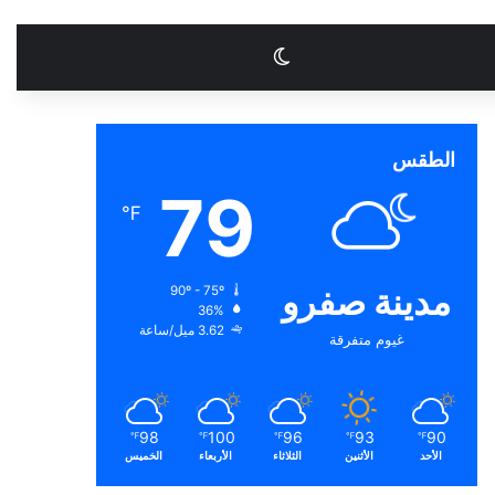
الوضع المظلم
الطقس
79
℉
مدينة صفرو
90º - 75º
36%
3.62 ميل/ساعة
غيوم متفرقة
98
100
96
93
90
℉
℉
℉
℉
℉
الأحد
الأثنين
الثلاثاء
الأربعاء
الخميس