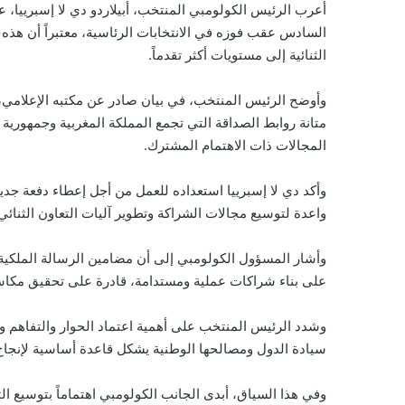
أعرب الرئيس الكولومبي المنتخب، أبيلاردو دي لا إسبرييا، ع
السادس عقب فوزه في الانتخابات الرئاسية، معتبراً أن هذه ال
الثنائية إلى مستويات أكثر تقدماً.
وأوضح الرئيس المنتخب، في بيان صادر عن مكتبه الإعلامي، أ
متانة روابط الصداقة التي تجمع المملكة المغربية وجمهورية
المجالات ذات الاهتمام المشترك.
وأكد دي لا إسبرييا استعداده للعمل من أجل إعطاء دفعة جديدة 
واعدة لتوسيع مجالات الشراكة وتطوير آليات التعاون الثنائي 
وأشار المسؤول الكولومبي إلى أن مضامين الرسالة الملكية ت
على بناء شراكات عملية ومستدامة، قادرة على تحقيق مكاسب 
وشدد الرئيس المنتخب على أهمية اعتماد الحوار والتفاهم والا
سيادة الدول ومصالحها الوطنية يشكل قاعدة أساسية لإنجاح 
وفي هذا السياق، أبدى الجانب الكولومبي اهتماماً بتوسيع ال