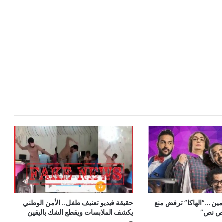
مين …”الهاكا” ترفض منع
حقيقة فيديو تعنيف طفل.. الأمن الوطني
ص نص”
يكشف الملابسات ويقطع الشك باليقين