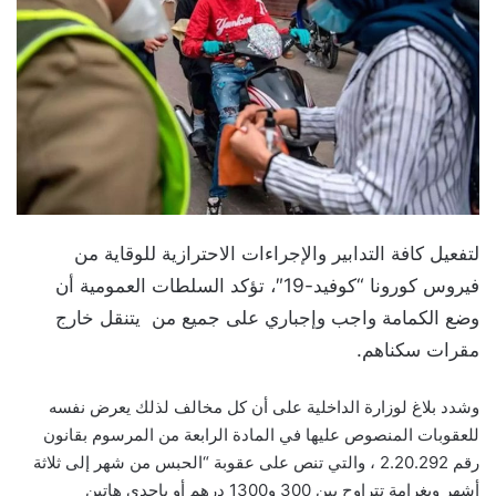
لتفعيل كافة التدابير والإجراءات الاحترازية للوقاية من
فيروس كورونا “كوفيد-19″، تؤكد السلطات العمومية أن
وضع الكمامة واجب وإجباري على جميع من يتنقل خارج
مقرات سكناهم.
وشدد بلاغ لوزارة الداخلية على أن كل مخالف لذلك يعرض نفسه
للعقوبات المنصوص عليها في المادة الرابعة من المرسوم بقانون
رقم 2.20.292 ، والتي تنص على عقوبة “الحبس من شهر إلى ثلاثة
أشهر وبغرامة تتراوح بين 300 و1300 درهم أو بإحدى هاتين