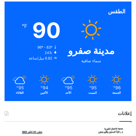
الطقس
90
℉
مدينة صفرو
96º - 83º
24%
6.82 ميل/ساعة
سماء صافية
95
94
95
95
96
℉
℉
℉
℉
℉
الجمعة
السبت
الأحد
الأثنين
الثلاثاء
إعلانات