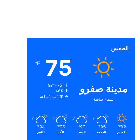
الطقس
75
℉
مدينة صفرو
92º - 75º
46%
2.91 ميل/ساعة
سماء صافية
94
96
99
95
92
℉
℉
℉
℉
℉
الخميس
الجمعة
السبت
الأحد
الأثنين