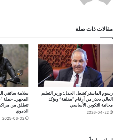
مقالات ذات صلة
رسوم الماستر تُشعل الجدل: وزير التعليم
سلامة سائقي الد
العالي يحذر من أرقام “مقلقة” ويؤكد
المجهر.. حملة “
مجانية التكوين الأساسي
تنطلق من مراكش
الدموي
2026-04-22
2025-06-02