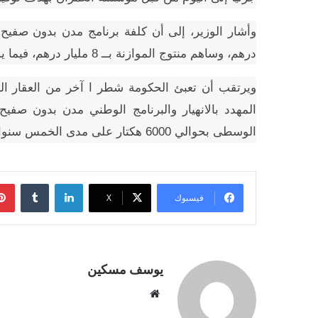
درهم، وساهم منتوج الموازنة بــ 8 مليار درهم، فيما يساهم المستفيدون بــ 4,5 مليار درهم.
ويرتقب أن تعبئ الحكومة شطر ا آخر من العقار ا
المهدد بالانهيار والبرنامج الوطني مدن بدون صف
الوسطى بحوالي 6000 هكتار على مدى الخمس سنوات المقبلة.
لينكدإن
فيسبوك
‫X
يوسف مسكين
موقع
الويب