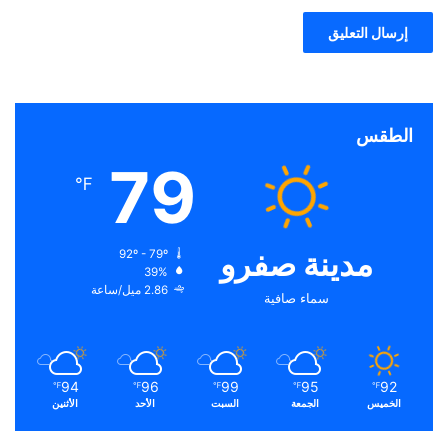
الطقس
79
℉
مدينة صفرو
92º - 79º
39%
2.86 ميل/ساعة
سماء صافية
94
96
99
95
92
℉
℉
℉
℉
℉
الخميس
الجمعة
السبت
الأحد
الأثنين