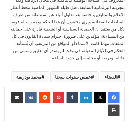
المعروف في الساحة الوطنية بديناميته في مجال الرياضة وكذا
بتجربته البرلمانية السابقة، ظل طيلة الشهور الماضية محط أنظار
الإعلام والمتابعين، خاصة بعد تداول أنباء عن استدعائه من طرف
السلطات القضائية.ويرى متتبعون أن هذا الحكم يوجه رسالة قوية
لكل من يعتقد أن الحصانة السياسية أو الشعبية قادرة على حمايته
من المساءلة، مؤكدين على ضرورة احترام سيادة القانون في كل
الملفات مهما كانت الأسماء أو المواقع.من المرتقب أن يُستأنف
الحكم في الأيام المقبلة، في وقت لم يصدر أي تعليق رسمي من
عائلة بودريقة أو محاميه إلى حدود الساعة.
القضاء
خمس سنوات سجنا
محمد بودريقة
لينكدإن
بينتيريست
مشاركة عبر البريد
طباعة