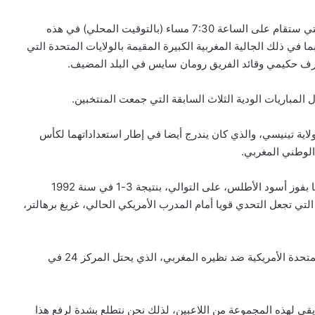
وينتظر عشاق المستديرة في بلاد العم سام، هذه المقابلة التي ستقام على الساعة 7:30 مساء (بالتوقيت المحلي) في هذه
ما في ذلك الجالية المغربية الكبيرة المقيمة بالولايات المتحدة التي
شرف حكيمي وقائد الفريق رومان سايس في البلد المضيف.
المباريات الودية الثلاث السابقة التي جمعت المنتخبين.
منتخبين إلى سنة 2006 في ناشفيل بولاية تينيسي، والذي كان يندرج أيضا في إطار استعداداتهما لكأس
الوطني المغربي.
السيناريو ذاته تكرر في مباراتين سابقتين بين الفريقين، انتهتا بفوز أسود الأطلس، على التوالي، بنتيجة 3-1 في سنة 1992
 هذه النتائج هي التي تجعل التحدي قويا أمام المدرب الأمريكي الحالي، غريغ برهالتر،
و وصف برهالتر هذه المواجهة التي تجمع منتخب الولايات المتحدة الأمريكية ضد نظيره المغربي، الذي يحتل المركز 24 في
ي لهذه المجموعة من اللاعبين، لذلك نحن نتطلع بشدة لرفع هذا