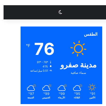
الوضع المظلم
الطقس
76
℉
مدينة صفرو
91º - 76º
41%
0.51 ميل/ساعة
سماء صافية
97
99
99
95
91
℉
℉
℉
℉
℉
الأثنين
الثلاثاء
الأربعاء
الخميس
الجمعة