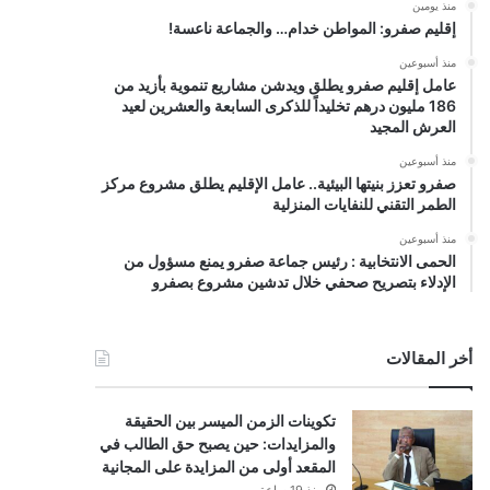
منذ يومين
إقليم صفرو: المواطن خدام… والجماعة ناعسة!
منذ أسبوعين
عامل إقليم صفرو يطلق ويدشن مشاريع تنموية بأزيد من
186 مليون درهم تخليداً للذكرى السابعة والعشرين لعيد
العرش المجيد
منذ أسبوعين
صفرو تعزز بنيتها البيئية.. عامل الإقليم يطلق مشروع مركز
الطمر التقني للنفايات المنزلية
منذ أسبوعين
الحمى الانتخابية : رئيس جماعة صفرو يمنع مسؤول من
الإدلاء بتصريح صحفي خلال تدشين مشروع بصفرو
أخر المقالات
تكوينات الزمن الميسر بين الحقيقة
والمزايدات: حين يصبح حق الطالب في
المقعد أولى من المزايدة على المجانية
منذ 19 ساعة