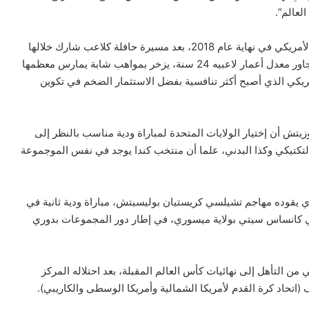
لعالم”.
ويعتمد المدرب البالغ 49 عاما، والذي تولى قيادة المنتخب الأمريكي في نهاية عام 2018، بعد مسيرة حافلة كلاعب شارك خلالها
مرتين في المنافسات النهائية لكأس العالم، على فريق لا يتجاور معدل أعمار لاعبيه 24 سنة، يزخر بمواهب شابة يمارس معظمها
مريكي الذي أصبح أكثر تنافسية بفضل الاستثمار الضخم في تكوين
تش أن إختيار الولايات المتحدة لمباراة ودية مناسب بالنظر إلى
لتكتيكي وكذا البدني، علما أن منتخب كندا يوجد في نفس الموجموعة
ي يقوده مهاجم تشيلسي كريستيان بوليسيتش، مباراة ودية ثانية في
أوروغواي، ليواجه بعدها غرينادا في 10 يونيو في كانساس سيتي بولاية ميسوري، في إطار دور المجموعات بدوري
، تمكن المنتخب الأمريكي من التأهل إلى نهائيات كأس العالم المقبلة، بعد احتلاله المركز
اتحاد كرة القدم لأمريكا الشمالية وأمريكا الوسطى والكاريبي).