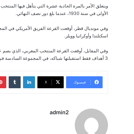
ويتعلق الأمر بالمرة الحادية عشرة التي يتأهل فيها المنتخب 
الأولى في سنة 1930، عندما بلغ دور نصف النهائي.
وفي مونديال قطر، أوقعت القرعة الفريق الأمريكي في المجمو
اسكتلندا وأوكرانيا وويلز.
3 أهداف فقط استقبلتها شباكه، في المجموعة السادسة في المونديال، حيث سيواجه بلجيكا وكرواتيا وكندا في الجولة الأولى.
لينكدإن
فيسبوك
‫X
admin2