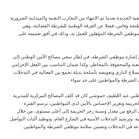
الجديدة بعدما تم الانتهاء من التجارب التقنية والميدانية الضرورية
 وطنجة وفاس، فضلا عن الفرقة الوطنية للشرطة القضائية، وهي
 لموظفي الشرطة المؤهلين للعمل به، وذلك في أفق تعميمه على
ن إشارة موظفي الشرطة، في إطار سعي مصالح الأمن الوطني إلى
لصعبة والمحفوفة بالمخاطر، وكذا ضمان التناسب بين الفعل الإجرامي
اح الناري وتعويضه بأسلحة بديلة تجمع بين الفعالية في التدخلات
الشرطة والمواطنين على حد سواء.
الوطني عبد اللطيف حموشي كان قد كلف المصالح المركزية للمديرية
جريمة وتعزيز الإحساس بالأمن لدى المواطنين، برسم الفترة
ط الذي يراهن على الرفع من معدل ونسبة زجر الجريمة إلى أعلى مستوى، من خلال
ة، وترشيد التدخلات الأمنية في الشارع العام، وتوطيد آليات التواصل
عة في التدخلات وتضمن سلامة موظفي الشرطة والمواطنين.