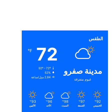
الطقس
72
℉
مدينة صفرو
92º - 72º
52%
2.84 ميل/ساعة
غيوم متفرقة
93
96
98
97
92
℉
℉
℉
℉
℉
الخميس
الجمعة
السبت
الأحد
الأثنين