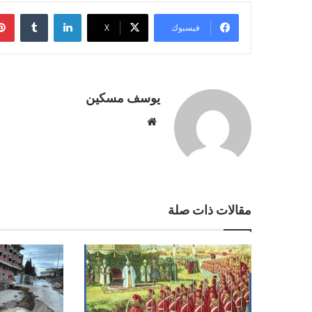
لينكدإن
فيسبوك
‫X
يوسف مسكين
موقع
الويب
مقالات ذات صلة