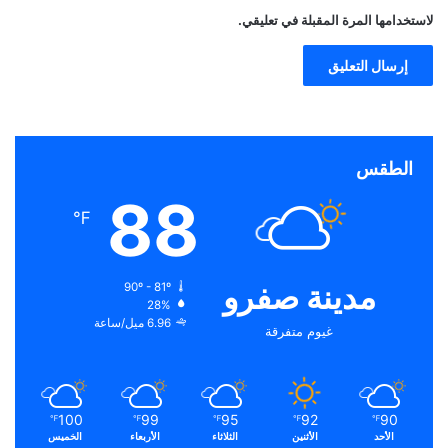
لاستخدامها المرة المقبلة في تعليقي.
الطقس
88
℉
مدينة صفرو
90º - 81º
28%
6.96 ميل/ساعة
غيوم متفرقة
100
99
95
92
90
℉
℉
℉
℉
℉
الأحد
الأثنين
الثلاثاء
الأربعاء
الخميس