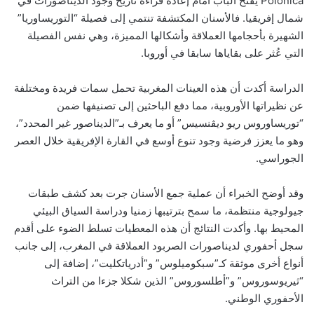
Polonica يفتح الباب أمام إعادة قراءة تاريخ وجود الديناصورات في
شمال إفريقيا. فالأسنان المكتشفة تنتمي إلى فصيلة “التوريساوريا”
الشهيرة بأحجامها العملاقة وأشكالها المميزة، وهي نفس الفصيلة
التي عُثر على بقاياها سابقا في أوروبا.
الدراسة أكدت أن هذه العينات المغربية تحمل سمات فريدة ومختلفة
عن نظيراتها الأوروبية، مما دفع الباحثين إلى تصنيفها ضمن
“توريساوروس ريو ديڤنسيس” أو ما يعرف بـ”الديناصور غير المحدد”،
وهو ما يعزز فرضية وجود تنوع أوسع في القارة الإفريقية خلال العصر
الجوراسي.
وقد أوضح الخبراء أن عملية جمع الأسنان جرت بعد كشف طبقات
جيولوجية منتظمة، ما سمح بترتيبها زمنيا ودراسة السياق البيئي
المحيط بها. وأكدت النتائج أن هذه المعطيات تسلط الضوء على أقدم
سجل أحفوري لديناصورات الصربود العملاقة في المغرب، إلى جانب
أنواع أخرى موثقة كـ”سبكوميلوس” و”أدرياتكليت”، إضافة إلى
“ثيريوسوروس” و”أطلسوروس” الذين شكلا جزءا من التراث
الأحفوري الوطني.