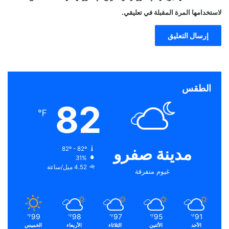
لاستخدامها المرة المقبلة في تعليقي.
الطقس
82
℉
مدينة صفرو
82º - 82º
31%
4.52 ميل/ساعة
غيوم متفرقة
99
98
97
95
91
℉
℉
℉
℉
℉
الأحد
الأثنين
الثلاثاء
الأربعاء
الخميس