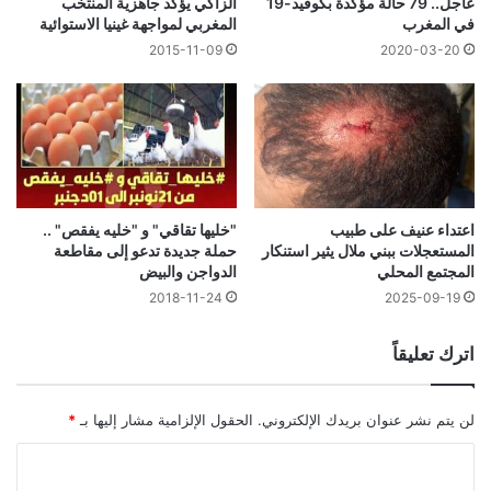
عاجل.. 79 حالة مؤكدة بكوفيد-19
الزاكي يؤكد جاهزية المنتخب
في المغرب
المغربي لمواجهة غينيا الاستوائية
2015-11-09
2020-03-20
اعتداء عنيف على طبيب
"خليها تقاقي" و "خليه يفقص" ..
المستعجلات ببني ملال يثير استنكار
حملة جديدة تدعو إلى مقاطعة
المجتمع المحلي
الدواجن والبيض
2018-11-24
2025-09-19
اترك تعليقاً
لن يتم نشر عنوان بريدك الإلكتروني.
الحقول الإلزامية مشار إليها بـ
*
ا