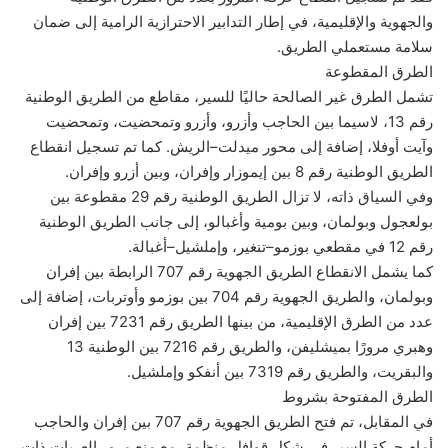
والجهوية والإقليمية، في إطار التدابير الاحترازية الرامية إلى ضمان
سلامة مستعملي الطريق.
الطرق المقطوعة
تشمل الطرق غير الصالحة حاليًا للسير، مقاطع من الطريق الوطنية
رقم 13، لاسيما بين الحاجب وأزرو، وأزرو وتمحضيت، وتمحضيت
وآيت أوفلا، إضافة إلى محور ميدلت–الريش. كما تم تسجيل انقطاع
الطريق الوطنية رقم 8 بين إيموزار وإفران، وبين أزرو وإفران.
وفي السياق ذاته، لا تزال الطريق الوطنية رقم 29 مقطوعة بين
بولعجول وبولمان، وبين بومية وأغبالو، إلى جانب الطريق الوطنية
رقم 12 في مقطعي بوزمو–تنغير، وإملشيل–أغبالة.
كما يشمل الانقطاع الطريق الجهوية رقم 707 الرابطة بين إفران
وبولمان، والطريق الجهوية رقم 704 بين بوزمو وأوتربات، إضافة إلى
عدد من الطرق الإقليمية، من بينها الطريق رقم 7231 بين إفران
وهبري مرورًا بميشليفن، والطريق رقم 7216 بين الوطنية 13
والبقريت، والطريق رقم 7319 بين أنفكو وإملشيل.
الطرق المفتوحة بشروط
في المقابل، تم فتح الطريق الجهوية رقم 707 بين إفران والحاجب
أمام حركة السير في شكل قوافل منظمة، مع منع مرور العربات ذات