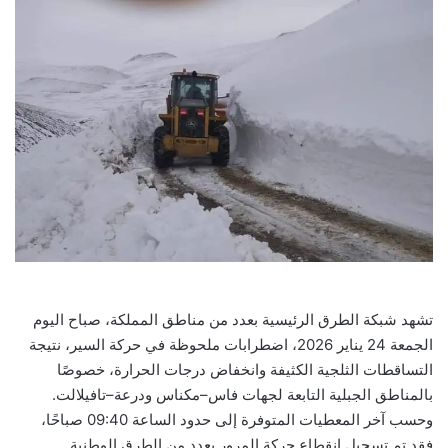
تشهد شبكة الطرق الرئيسية بعدد من مناطق المملكة، صباح اليوم
الجمعة 24 يناير 2026، اضطرابات ملحوظة في حركة السير، نتيجة
التساقطات الثلجية الكثيفة وانخفاض درجات الحرارة، خصوصًا
بالمناطق الجبلية التابعة لجهات فاس–مكناس ودرعة–تافيلالت.
وحسب آخر المعطيات المتوفرة إلى حدود الساعة 09:40 صباحًا،
فقد تم تسجيل انقطاع حركة المرور بعدد من الطرق الوطنية