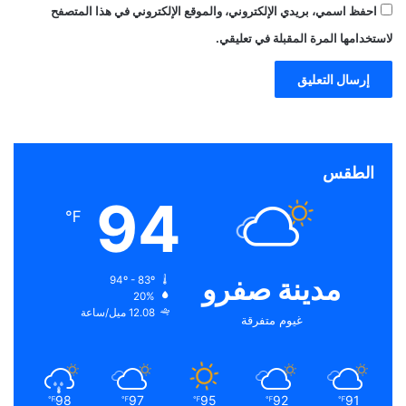
احفظ اسمي، بريدي الإلكتروني، والموقع الإلكتروني في هذا المتصفح
لاستخدامها المرة المقبلة في تعليقي.
الطقس
94
℉
مدينة صفرو
94º - 83º
20%
12.08 ميل/ساعة
غيوم متفرقة
98
97
95
92
91
℉
℉
℉
℉
℉