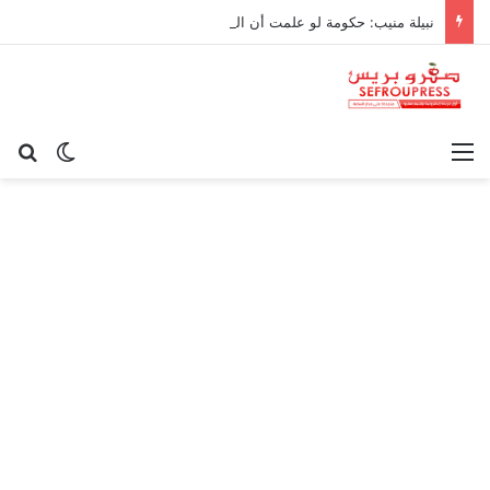
نبيلة منيب: حكومة لو علمت أن القيامة غدا لرفعت ثمن سجادة الصلاة!
القائمة
بح
الوضع ا