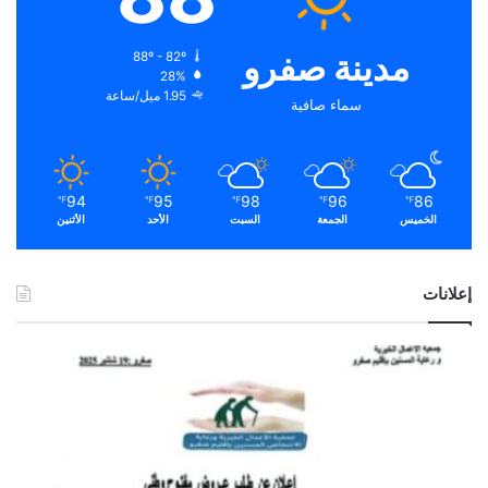
مدينة صفرو
88º - 82º
28%
1.95 ميل/ساعة
سماء صافية
94
95
98
96
86
℉
℉
℉
℉
℉
الخميس
الجمعة
السبت
الأحد
الأثنين
إعلانات