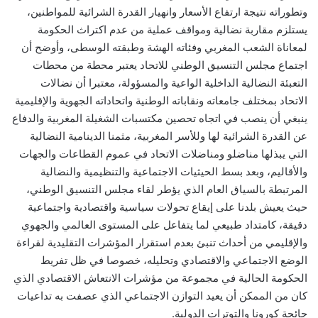
وتطوراته نتيجة ارتفاع الأسعار وانهيار القدرة الشرائية للمواطنين،
يستلزم مقاربة نضالية ومواقف عملية من عدم اكتراث الحكومة
لمعاناة الشعب المغربي وفئاته الهشة وطبقته الوسطى، وأوضح أن
اجتماع مجلس التنسيق الوطني للاتحاد يعتبر محطة من محطات
التعبئة النضالية الداخلية الواعية والمسؤولة، معتبرا أن نضالات
الاتحاد بمختلف جامعاته ونقاباته الوطنية واتحاداته الجهوية والإقليمية
ينبغي أن ينصب في اتجاه تحصين مكتسبات الشغيلة المغربية والدفاع
عن القدرة الشرائية لها وللأسر المغربية، مثمنا الدينامية النضالية
التي يبذلها مناضلو ومناضلات الاتحاد في عموم القطاعات والجهات
والأقاليم، وبعد بسط الحيثيات الاجتماعية والتنظيمية والنضالية
المرتبطة بالسياق العام الذي يؤطر لقاء مجلس التنسيق الوطني،
حيث يعيش بلدنا على إيقاع تحولات سياسية واقتصادية واجتماعية
دقيقة، كامتداد طبيعي لما يتفاعل على المستوى العالمي والجهوي
والإقليمي من أحداث تنبئ بعدم استقرار المؤشرات التقليدية لقراءة
الوضع الاجتماعي والاقتصادي وتحليله، خصوصا في ظل تفريط
الحكومة الحالية في مجموعة من مؤشرات الانتعاش الاقتصادي الذي
كان من الممكن أن يعيد التوازن الاجتماعي الذي عصفت به تداعيات
جائحة كورونا والتوترات الدولية.