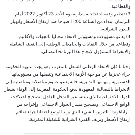
والقطاعية.
3) تنظيم وقفة احتجاجية إنذارية يوم الأحد 23 أكتوبر 2022 أمام
البرلمان ابتداء من الساعة 11:00 صباحا ضد ارتفاع الأسعار وانهيار
القدرة الشرائية.
4) يدعو مسؤولات ومسؤولي الاتحاد مجاليا بالجهات والأقاليم،
وقطاعيا من خلال النقابات والجامعات الوطنية إلى التعبئة الشاملة
والانخراط المسؤول لإنجاح هذا البرنامج النضالي.
وختاما فإن الاتحاد الوطني للشغل بالمغرب وهو يجدد تنبيهه للحكومة
جراء عجزها عن مواجهة الأزمة الاجتماعية وتنصلها من مسؤولياتها
الدستورية ومهامها التدبيرية، فإنه يدعو عموم مناضلاته ومناضليه إلى
الانخراط بالنضالية المعهودة لدفع الحكومة المغربية إلى الوفاء بشعار
الدولة الاجتماعية الذي تبنته، عبر التدخل العاجل لتصحيح اختلالات
الواقع الاجتماعي وتصحيح مسار الحوار الاجتماعي وإخراجه من
“براباغوندا” التبرير، الشيء الذي يزيد الوضع احتقانا جراء تفاقم
ارتفاع الأسعار ونزيف القدرة الشرائية للشغيلة المغربية.