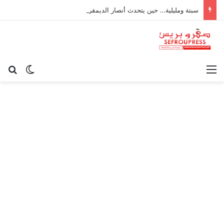
سبتة ومليلية… حين يتحدث أنصار الديمقراطية بلسان الاستعمار
القائمة
بح
الوضع ا