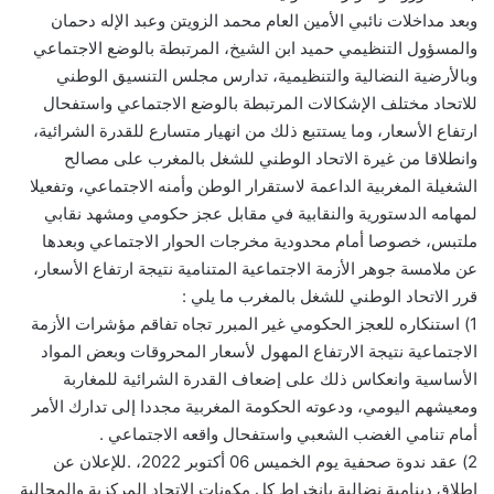
وبعد مداخلات نائبي الأمين العام محمد الزويتن وعبد الإله دحمان
والمسؤول التنظيمي حميد ابن الشيخ، المرتبطة بالوضع الاجتماعي
وبالأرضية النضالية والتنظيمية، تدارس مجلس التنسيق الوطني
للاتحاد مختلف الإشكالات المرتبطة بالوضع الاجتماعي واستفحال
ارتفاع الأسعار، وما يستتبع ذلك من انهيار متسارع للقدرة الشرائية،
وانطلاقا من غيرة الاتحاد الوطني للشغل بالمغرب على مصالح
الشغيلة المغربية الداعمة لاستقرار الوطن وأمنه الاجتماعي، وتفعيلا
لمهامه الدستورية والنقابية في مقابل عجز حكومي ومشهد نقابي
ملتبس، خصوصا أمام محدودية مخرجات الحوار الاجتماعي وبعدها
عن ملامسة جوهر الأزمة الاجتماعية المتنامية نتيجة ارتفاع الأسعار،
قرر الاتحاد الوطني للشغل بالمغرب ما يلي :
1) استنكاره للعجز الحكومي غير المبرر تجاه تفاقم مؤشرات الأزمة
الاجتماعية نتيجة الارتفاع المهول لأسعار المحروقات وبعض المواد
الأساسية وانعكاس ذلك على إضعاف القدرة الشرائية للمغاربة
ومعيشهم اليومي، ودعوته الحكومة المغربية مجددا إلى تدارك الأمر
أمام تنامي الغضب الشعبي واستفحال واقعه الاجتماعي .
2) عقد ندوة صحفية يوم الخميس 06 أكتوبر 2022، .للإعلان عن
إطلاق دينامية نضالية بانخراط كل مكونات الاتحاد المركزية والمجالية