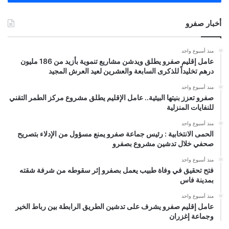
أخبار صفرو
منذ أسبوع واحد
عامل إقليم صفرو يطلق ويدشن مشاريع تنموية بأزيد من 186 مليون
درهم تخليداً للذكرى السابعة والعشرين لعيد العرش المجيد
منذ أسبوع واحد
صفرو تعزز بنيتها البيئية.. عامل الإقليم يطلق مشروع مركز الطمر التقني
للنفايات المنزلية
منذ أسبوع واحد
الحمى الانتخابية : رئيس جماعة صفرو يمنع مسؤول من الإدلاء بتصريح
صحفي خلال تدشين مشروع بصفرو
منذ أسبوع واحد
فتح تحقيق في وفاة طبيب يعمل بصفرو إثر سقوطه من شرفة شقته
بمدينة فاس
منذ أسبوع واحد
عامل إقليم صفرو يشرف على تدشين الطريق الرابطة بين رباط الخير
وجماعة إغزران