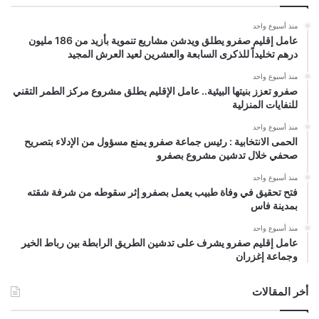
منذ أسبوع واحد
عامل إقليم صفرو يطلق ويدشن مشاريع تنموية بأزيد من 186 مليون
درهم تخليداً للذكرى السابعة والعشرين لعيد العرش المجيد
منذ أسبوع واحد
صفرو تعزز بنيتها البيئية.. عامل الإقليم يطلق مشروع مركز الطمر التقني
للنفايات المنزلية
منذ أسبوع واحد
الحمى الانتخابية : رئيس جماعة صفرو يمنع مسؤول من الإدلاء بتصريح
صحفي خلال تدشين مشروع بصفرو
منذ أسبوع واحد
فتح تحقيق في وفاة طبيب يعمل بصفرو إثر سقوطه من شرفة شقته
بمدينة فاس
منذ أسبوع واحد
عامل إقليم صفرو يشرف على تدشين الطريق الرابطة بين رباط الخير
وجماعة إغزران
أخر المقالات