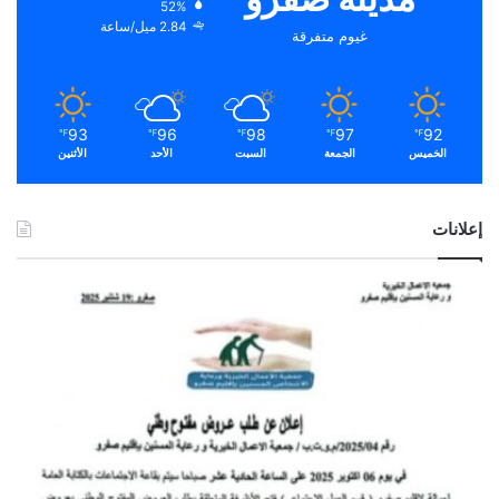
52%
2.84 ميل/ساعة
غيوم متفرقة
93
96
98
97
92
℉
℉
℉
℉
℉
الخميس
الجمعة
السبت
الأحد
الأثنين
إعلانات