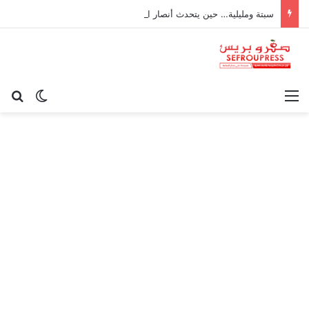
سبتة ومليلية… حين يتحدث أنصار الديمقراطية بلسان الاستعمار
القائمة
بح
الوضع ا