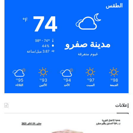
الطقس
74
℉
مدينة صفرو
98º - 74º
44%
3.87 ميل/ساعة
غيوم متفرقة
95
93
94
97
98
℉
℉
℉
℉
℉
الجمعة
السبت
الأحد
الأثنين
الثلاثاء
إعلانات