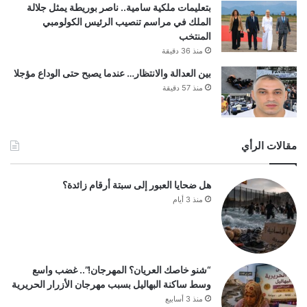
بتعليمات ملكية سامية.. ناصر بوريطة يمثل جلالة
الملك في مراسم تنصيب الرئيس الكولومبي
المنتخب
منذ 36 دقيقة
بين العدالة والانتظار… عندما يصبح حتى الوداع مؤجلا
منذ 57 دقيقة
مقالات الرأي
هل ضحايا العبور إلى سبتة أرقام زائدة؟
منذ 3 أيام
“شنو خاصك العريان؟ المهرجان!”.. غضب واسع
وسط ساكنة البهاليل بسبب مهرجان الأزرار الحريرية
منذ 3 أسابيع