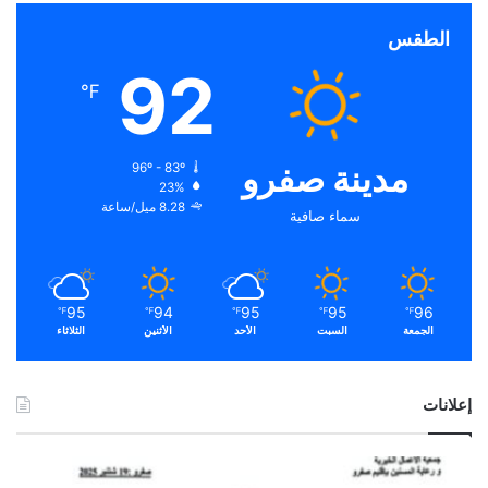
الطقس
92
℉
مدينة صفرو
96º - 83º
23%
8.28 ميل/ساعة
سماء صافية
95
94
95
95
96
℉
℉
℉
℉
℉
الجمعة
السبت
الأحد
الأثنين
الثلاثاء
إعلانات