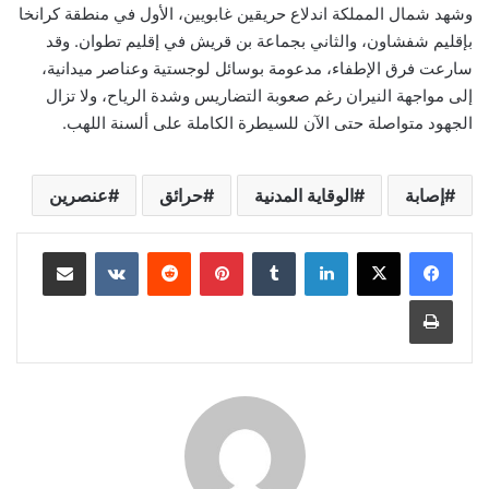
وشهد شمال المملكة اندلاع حريقين غابويين، الأول في منطقة كرانخا
بإقليم شفشاون، والثاني بجماعة بن قريش في إقليم تطوان. وقد
سارعت فرق الإطفاء، مدعومة بوسائل لوجستية وعناصر ميدانية،
إلى مواجهة النيران رغم صعوبة التضاريس وشدة الرياح، ولا تزال
الجهود متواصلة حتى الآن للسيطرة الكاملة على ألسنة اللهب.
إصابة
الوقاية المدنية
حرائق
عنصرين
لينكدإن
بينتيريست
مشاركة عبر البريد
طباعة