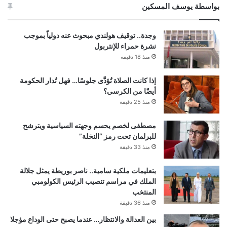
بواسطة يوسف المسكين
وجدة.. توقيف هولندي مبحوث عنه دولياً بموجب
نشرة حمراء للإنتربول
منذ 18 دقيقة
إذا كانت الصلاة تُؤدَّى جلوسًا… فهل تُدار الحكومة
أيضًا من الكرسي؟
منذ 25 دقيقة
مصطفى لخصم يحسم وجهته السياسية ويترشح
للبرلمان تحت رمز “النخلة”
منذ 33 دقيقة
بتعليمات ملكية سامية.. ناصر بوريطة يمثل جلالة
الملك في مراسم تنصيب الرئيس الكولومبي
المنتخب
منذ 36 دقيقة
بين العدالة والانتظار… عندما يصبح حتى الوداع مؤجلا