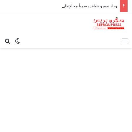
وداد صفرو يتعاقد رسمياً مع الإطار الوطني كريم أوغاني لقيادة العارضة التقنية
القائمة
بح
الوضع ا