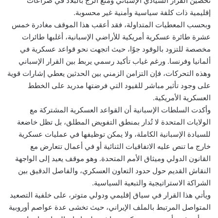
تحصين القرار السيادي الإسباني ومنع الزج بالبلاد في صراعات
إقليمية ذات كلفة سياسية وأمنية غير محسوبة.
وبحسب المعطيات المتداولة، فقد أعقب هذا الموقف مغادرة خمس
عشرة طائرة عسكرية أمريكية للأراضي الإسبانية، أغلبها طائرات
مخصصة للتزود بالوقود جوًا، حيث اتجهت نحو قواعد عسكرية في
ألمانيا وفرنسا. ورغم غياب تأكيد رسمي يربط بين القرار الإسباني
وهذه التحركات، فإن التزامن الزمني بين الحدثين يعطي إشارات قوية
على وجود تأثير مباشر للقيود التي فرضتها مدريد على الخطط
العسكرية الأمريكية.
وأكدت السلطات الإسبانية أن القواعد العسكرية المشتركة مع
الولايات المتحدة لا تُدار بمنطق التفويض المطلق، بل تظل خاضعة
للسيادة الإسبانية الكاملة، ولا يمكن توظيفها في عمليات عسكرية
خارج ما تنص عليه الاتفاقيات الثنائية أو في أعمال تتعارض مع
القانون الدولي وميثاق الأمم المتحدة. وهو موقف يعيد إلى الواجهة
النقاش القديم حول حدود التعاون العسكري، والفاصل الدقيق بين
الشراكة الاستراتيجية والتبعية السياسية.
ويأتي هذا القرار في سياق إقليمي ودولي متوتر، على خلفية التصعيد
المتواصل المرتبط بالملف الإيراني، حيث تخشى عدة عواصم أوروبية