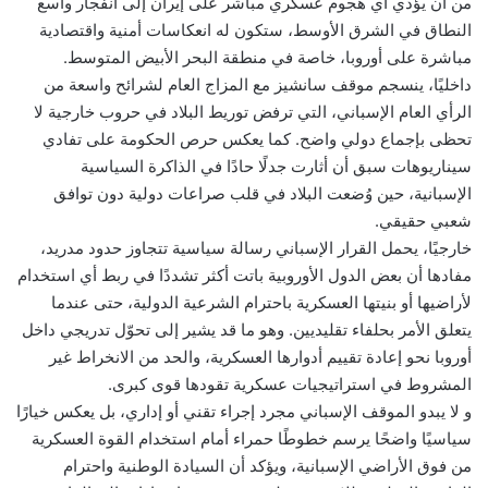
من أن يؤدي أي هجوم عسكري مباشر على إيران إلى انفجار واسع
النطاق في الشرق الأوسط، ستكون له انعكاسات أمنية واقتصادية
مباشرة على أوروبا، خاصة في منطقة البحر الأبيض المتوسط.
داخليًا، ينسجم موقف سانشيز مع المزاج العام لشرائح واسعة من
الرأي العام الإسباني، التي ترفض توريط البلاد في حروب خارجية لا
تحظى بإجماع دولي واضح. كما يعكس حرص الحكومة على تفادي
سيناريوهات سبق أن أثارت جدلًا حادًا في الذاكرة السياسية
الإسبانية، حين وُضعت البلاد في قلب صراعات دولية دون توافق
شعبي حقيقي.
خارجيًا، يحمل القرار الإسباني رسالة سياسية تتجاوز حدود مدريد،
مفادها أن بعض الدول الأوروبية باتت أكثر تشددًا في ربط أي استخدام
لأراضيها أو بنيتها العسكرية باحترام الشرعية الدولية، حتى عندما
يتعلق الأمر بحلفاء تقليديين. وهو ما قد يشير إلى تحوّل تدريجي داخل
أوروبا نحو إعادة تقييم أدوارها العسكرية، والحد من الانخراط غير
المشروط في استراتيجيات عسكرية تقودها قوى كبرى.
و لا يبدو الموقف الإسباني مجرد إجراء تقني أو إداري، بل يعكس خيارًا
سياسيًا واضحًا يرسم خطوطًا حمراء أمام استخدام القوة العسكرية
من فوق الأراضي الإسبانية، ويؤكد أن السيادة الوطنية واحترام