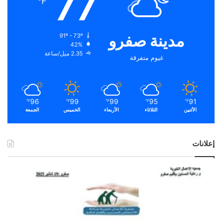
77
℉
مدينة صفرو
91º - 73º
42%
2.35 ميل/ساعة
غيوم متفرقة
96
99
99
95
91
℉
℉
℉
℉
℉
الأثنين
الثلاثاء
الأربعاء
الخميس
الجمعة
إعلانات