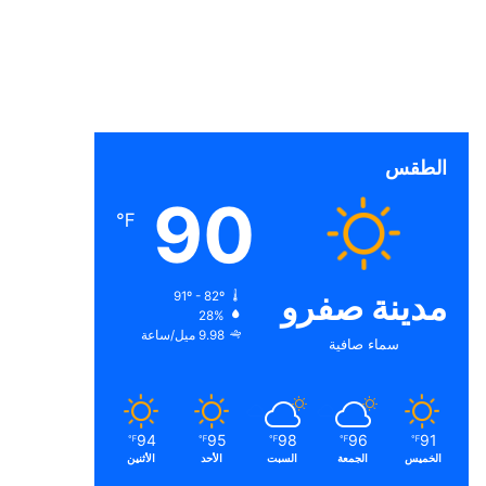
الطقس
90
℉
مدينة صفرو
91º - 82º
28%
9.98 ميل/ساعة
سماء صافية
94
95
98
96
91
℉
℉
℉
℉
℉
الخميس
الجمعة
السبت
الأحد
الأثنين