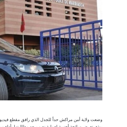
وضعت ولاية أمن مراكش حداً للجدل الذي رافق مقطع فيديو 
يوثق تعرض سائحة أجنبية لعملية نصب بعد مطالبتها بأداء مبل