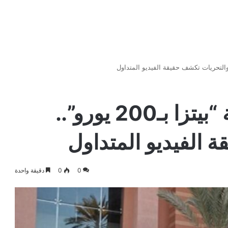
أمن مراكش يفند رواية “بيتزا بـ200 يورو”..
 الفيديو المتداول
0
0
دقيقة واحدة