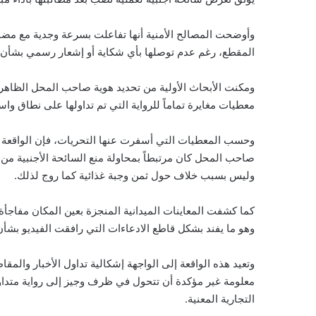
وأوضحت المصالح الأمنية أنها تفاعلت بسرعة وجدية مع مضمو
المقطع، رغم عدم توصلها بأي شكاية أو إشعار رسمي بشأن ال
ومكنت الأبحاث الأولية من تحديد هوية صاحب المحل الظاهر 
معطيات مغايرة تماماً للرواية التي تم تداولها على نطاق واس
وحسب المعطيات التي أسفرت عنها التحريات، فإن الواقعة ت
صاحب المحل كان مرتبطاً بمحاولة منع السائحة الأجنبية من 
وليس بسبب خلاف حول ثمن وجبة غذائية كما روج لذلك.
كما كشفت المعاينات الميدانية المنجزة بعين المكان مفاجأة 
وهو ما يفند بشكل قاطع الادعاءات التي رافقت الفيديو بشأن بيع وجبة مقابل 200 ي
وتعيد هذه الواقعة إلى الواجهة إشكالية تداول الأخبار والم
معلومة غير مؤكدة أن تتحول في ظرف وجيز إلى رواية متدا
التجارية المعنية.