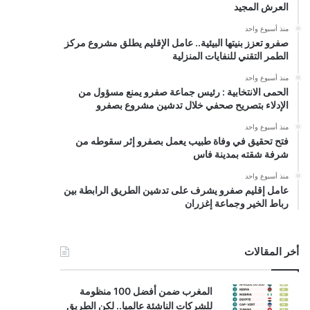
العرش المجيد
منذ أسبوع واحد
صفرو تعزز بنيتها البيئية.. عامل الإقليم يطلق مشروع مركز
الطمر التقني للنفايات المنزلية
منذ أسبوع واحد
الحمى الانتخابية : رئيس جماعة صفرو يمنع مسؤول من
الإدلاء بتصريح صحفي خلال تدشين مشروع بصفرو
منذ أسبوع واحد
فتح تحقيق في وفاة طبيب يعمل بصفرو إثر سقوطه من
شرفة شقته بمدينة فاس
منذ أسبوع واحد
عامل إقليم صفرو يشرف على تدشين الطريق الرابطة بين
رباط الخير وجماعة إغزران
أخر المقالات
المغرب ضمن أفضل 100 منظومة
للشركات الناشئة عالميا.. لكن الطريق