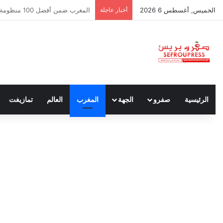
الخميس, أغسطس 6 2026
أخبار عاجلة
سبتة ومليلية… حين يتحدث أنصار ا
الرئيسية
صفرو
الجهة
المغرب
العالم
تمازيغت