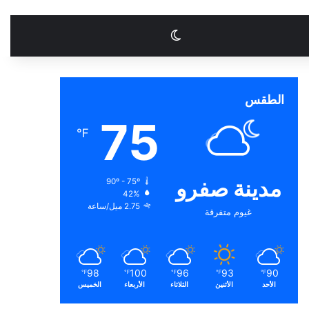
الوضع المظلم
الطقس
75
℉
مدينة صفرو
90º - 75º
42%
2.75 ميل/ساعة
غيوم متفرقة
98
100
96
93
90
℉
℉
℉
℉
℉
الأحد
الأثنين
الثلاثاء
الأربعاء
الخميس