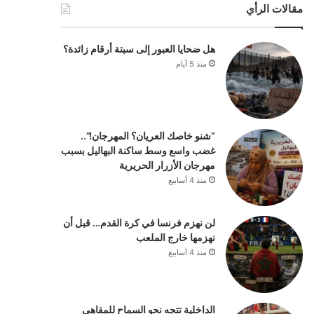
مقالات الرأي
هل ضحايا العبور إلى سبتة أرقام زائدة؟
منذ 5 أيام
“شنو خاصك العريان؟ المهرجان!”..
غضب واسع وسط ساكنة البهاليل بسبب
مهرجان الأزرار الحريرية
منذ 4 أسابيع
لن نهزم فرنسا في كرة القدم… قبل أن
نهزمها خارج الملعب
منذ 4 أسابيع
الداخلية تتجه نحو السماح للمقاهي