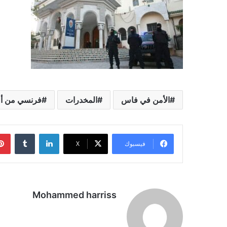
الأمن في فاس
المخدرات
فرنسي من أص
لينكدإن
فيسبوك
‫X
Mohammed harriss