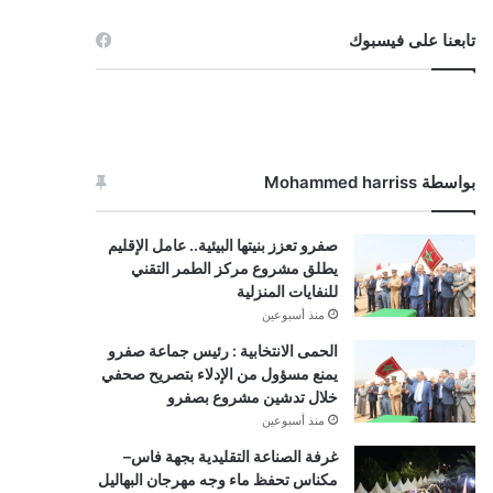
تابعنا على فيسبوك
بواسطة Mohammed harriss
صفرو تعزز بنيتها البيئية.. عامل الإقليم
يطلق مشروع مركز الطمر التقني
للنفايات المنزلية
منذ أسبوعين
الحمى الانتخابية : رئيس جماعة صفرو
يمنع مسؤول من الإدلاء بتصريح صحفي
خلال تدشين مشروع بصفرو
منذ أسبوعين
غرفة الصناعة التقليدية بجهة فاس–
مكناس تحفظ ماء وجه مهرجان البهاليل