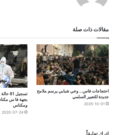
مقالات ذات صلة
احتجاجات فاس… وعي شبابي يرسم ملامح
تسجيل 81
جديدة للتعبير السلمي
بجهة فا س مكنا
2025-10-01
ومكناس
2020-07-24
اترك تعليقاً