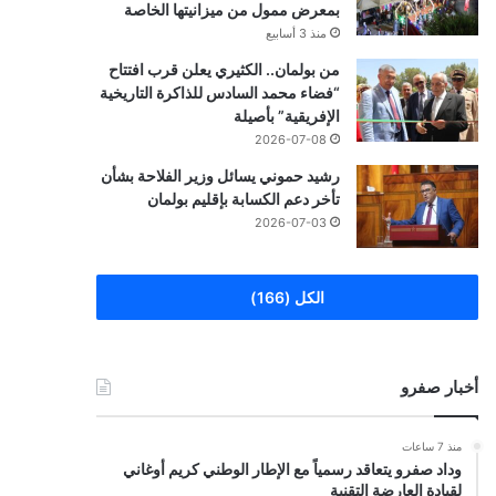
بمعرض ممول من ميزانيتها الخاصة
منذ 3 أسابيع
من بولمان.. الكثيري يعلن قرب افتتاح
“فضاء محمد السادس للذاكرة التاريخية
الإفريقية” بأصيلة
2026-07-08
رشيد حموني يسائل وزير الفلاحة بشأن
تأخر دعم الكسابة بإقليم بولمان
2026-07-03
الكل (166)
أخبار صفرو
منذ 7 ساعات
وداد صفرو يتعاقد رسمياً مع الإطار الوطني كريم أوغاني
لقيادة العارضة التقنية