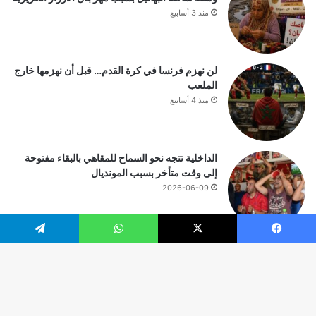
منذ 3 أسابيع
لن نهزم فرنسا في كرة القدم… قبل أن نهزمها خارج
الملعب
منذ 4 أسابيع
الداخلية تتجه نحو السماح للمقاهي بالبقاء مفتوحة
إلى وقت متأخر بسبب المونديال
2026-06-09
يسبوك
‫X
واتساب
تيلقرام
© حقوق النشر 2026، جميع الحقوق محفوظة |
زر