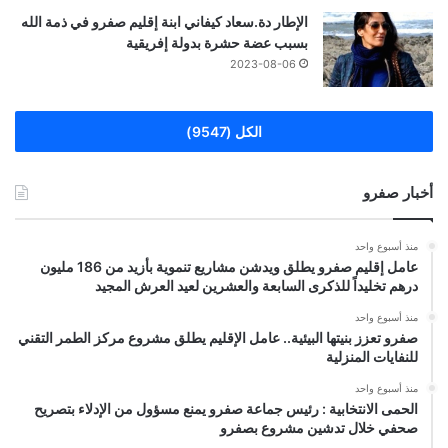
الإطار دة.سعاد كيفاني ابنة إقليم صفرو في ذمة الله
بسبب عضة حشرة بدولة إفريقية
2023-08-06
الكل (9547)
أخبار صفرو
منذ أسبوع واحد
عامل إقليم صفرو يطلق ويدشن مشاريع تنموية بأزيد من 186 مليون
درهم تخليداً للذكرى السابعة والعشرين لعيد العرش المجيد
منذ أسبوع واحد
صفرو تعزز بنيتها البيئية.. عامل الإقليم يطلق مشروع مركز الطمر التقني
للنفايات المنزلية
منذ أسبوع واحد
الحمى الانتخابية : رئيس جماعة صفرو يمنع مسؤول من الإدلاء بتصريح
صحفي خلال تدشين مشروع بصفرو