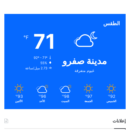
الطقس
71
℉
مدينة صفرو
92º - 71º
55%
2.73 ميل/ساعة
غيوم متفرقة
93
96
98
97
92
℉
℉
℉
℉
℉
الخميس
الجمعة
السبت
الأحد
الأثنين
إعلانات