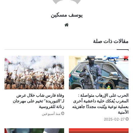
يوسف مسكين
موقع
الويب
مقالات ذات صلة
الحرب على الإرهاب متواصلة :
وفاة فارس شاب خلال عرض
المغرب يُفكك خلية داعشية أخرى
لـ”التبوريدة” تخيم على مهرجان
بعملية نوعية ويُثبت مجددًا جاهزيته
زناتة للفروسية
الأمنية
منذ أسبوعين
2025-02-27