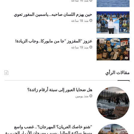
منذ 16 ساعة
حين يهزم اللسان صاحبه…ياسمين المغور تعوي
منذ 18 ساعة
عزوز “المقزوز “جا من مايوركا..وجاب الزيادة!
منذ 19 ساعة
مقالات الرأي
هل ضحايا العبور إلى سبتة أرقام زائدة؟
منذ يومين
“شنو خاصك العريان؟ المهرجان!”.. غضب واسع
وسط ساكنة البهاليل بسبب مهرجان الأزرار الحريرية