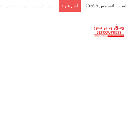
السبت, أغسطس 8 2026
أخبار عاجلة
جمعية استقلالية في جزر البليار: س