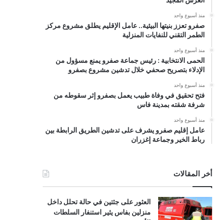
منذ أسبوع واحد
صفرو تعزز بنيتها البيئية.. عامل الإقليم يطلق مشروع مركز
الطمر التقني للنفايات المنزلية
منذ أسبوع واحد
الحمى الانتخابية : رئيس جماعة صفرو يمنع مسؤول من
الإدلاء بتصريح صحفي خلال تدشين مشروع بصفرو
منذ أسبوع واحد
فتح تحقيق في وفاة طبيب يعمل بصفرو إثر سقوطه من
شرفة شقته بمدينة فاس
منذ أسبوع واحد
عامل إقليم صفرو يشرف على تدشين الطريق الرابطة بين
رباط الخير وجماعة إغزران
أخر المقالات
العثور على جثتين في حالة تحلل داخل
منزلين بفاس يثير استنفار السلطات