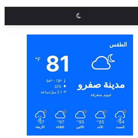
الوضع المظلم
الطقس
81
℉
مدينة صفرو
94º - 78º
32%
2.1 ميل/ساعة
غيوم متفرقة
97
97
95
95
94
℉
℉
℉
℉
℉
السبت
الأحد
الأثنين
الثلاثاء
الأربعاء